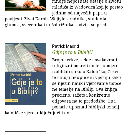
mnoge nepoznate detalje o životu
mladića iz Wadowica koji je postao
jednim od najvećih papa u
povijesti. Život Karola Wojtyle - radnika, studenta,
glumca, svećenika i dušobrižnika - odvija se pred...
Patrick Madrid
Gdje je to u Bibliji?
Brojne crkve, sekte i svakovrsni
religiozni pokreti do te su mjere
izobličili sliku o Katoličkoj Crkvi
te mnogi neupućeni vjeruju kako
se njezin nauk i vjerovanje uopće
ne temelje na Bibliji. Ova knjiga
precizno, sažeto i konkretno
odgovara na te predodžbe. Ona
pomaže upoznati biblijski temelj
katoličke vjere, uključujući i ona...