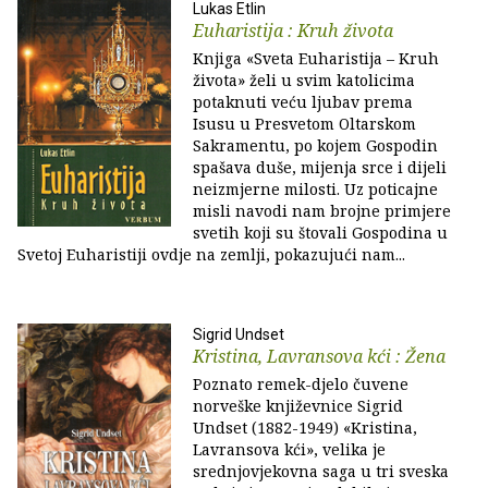
Lukas Etlin
Euharistija : Kruh života
Knjiga «Sveta Euharistija – Kruh
života» želi u svim katolicima
potaknuti veću ljubav prema
Isusu u Presvetom Oltarskom
Sakramentu, po kojem Gospodin
spašava duše, mijenja srce i dijeli
neizmjerne milosti. Uz poticajne
misli navodi nam brojne primjere
svetih koji su štovali Gospodina u
Svetoj Euharistiji ovdje na zemlji, pokazujući nam...
Sigrid Undset
Kristina, Lavransova kći : Žena
Poznato remek-djelo čuvene
norveške književnice Sigrid
Undset (1882-1949) «Kristina,
Lavransova kći», velika je
srednjovjekovna saga u tri sveska