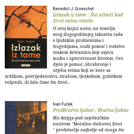
Benedict J. Groeschel
Izlazak iz tame : Što učiniti kad
život nema smisla
U ovoj knjizi autor, na temelju
svog dugogodišnjeg iskustva rada
s ljudskim problemima i
tragedijama, nudi pomoć i vodstvo
svakom kršćaninu koji osjeća
muku i opterećenost životom. Ovo
djelo je pomoć, ohrabrenje i
utjeha svima koji se bore sa
srdžbom, povrijeđenošću, strahom, tjeskobom, gubitkom
voljenih, ili bilo čime što život...
Ivan Fuček
Predbračna ljubav ; Bračna ljubav
Niz knjiga pod zajedničkim
nazivom "Moralno-duhovni život
" predstavlja najbolje od onoga što