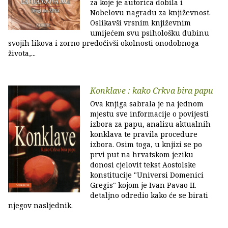
za koje je autorica dobila i
Nobelovu nagradu za književnost.
Oslikavši vrsnim književnim
umijećem svu psihološku dubinu
svojih likova i zorno predočivši okolnosti onodobnoga
života,...
Konklave : kako Crkva bira papu
Ova knjiga sabrala je na jednom
mjestu sve informacije o povijesti
izbora za papu, analizu aktualnih
konklava te pravila procedure
izbora. Osim toga, u knjizi se po
prvi put na hrvatskom jeziku
donosi cjelovit tekst Aostolske
konstitucije "Universi Domenici
Gregis" kojom je Ivan Pavao II.
detaljno odredio kako će se birati
njegov nasljednik.