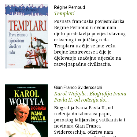
Régine Pernoud
Templari
Poznata francuska povjesničarka
Régine Pernoud u ovom nam
djelu predstavlja povijest slavnog
crkvenog i vojničkog reda
Templara uz čije se ime vežu
brojne kontroverze i čije je
djelovanje značajno utjecalo na
razvoj zapadne civilizacije.
Gian Franco Svidercoschi
Karol Wojtyla : Biografija Ivana
Pavla II. od rođenja do...
Biografija Ivana Pavla II., od
rođenja do izbora za papu,
poznatog talijanskog vatikanista i
novinara Gian Franca
Svidercoschija, otkriva nam