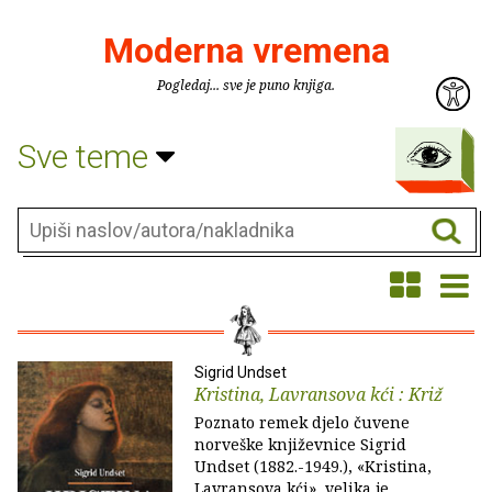
Moderna vremena
Pogledaj... sve je puno knjiga.
Sve teme
Sigrid Undset
Kristina, Lavransova kći : Križ
Poznato remek djelo čuvene
norveške književnice Sigrid
Undset (1882.-1949.), «Kristina,
Lavransova kći», velika je