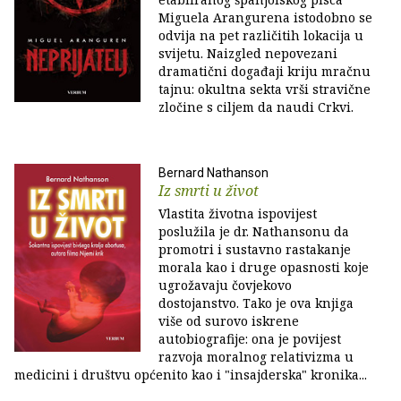
Miguela Arangurena istodobno se
odvija na pet različitih lokacija u
svijetu. Naizgled nepovezani
dramatični događaji kriju mračnu
tajnu: okultna sekta vrši stravične
zločine s ciljem da naudi Crkvi.
Bernard Nathanson
Iz smrti u život
Vlastita životna ispovijest
poslužila je dr. Nathansonu da
promotri i sustavno rastakanje
morala kao i druge opasnosti koje
ugrožavaju čovjekovo
dostojanstvo. Tako je ova knjiga
više od surovo iskrene
autobiografije: ona je povijest
razvoja moralnog relativizma u
medicini i društvu općenito kao i "insajderska" kronika...