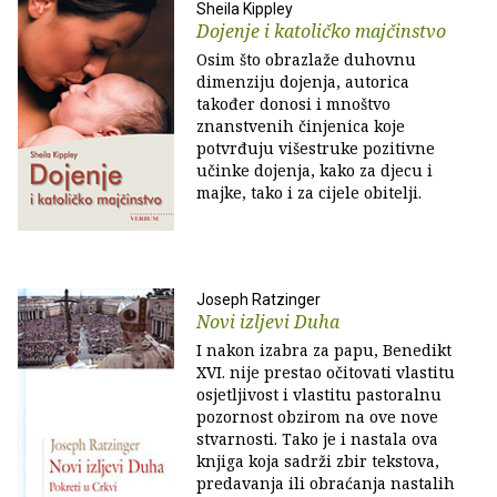
Sheila Kippley
Dojenje i katoličko majčinstvo
Osim što obrazlaže duhovnu
dimenziju dojenja, autorica
također donosi i mnoštvo
znanstvenih činjenica koje
potvrđuju višestruke pozitivne
učinke dojenja, kako za djecu i
majke, tako i za cijele obitelji.
Joseph Ratzinger
Novi izljevi Duha
I nakon izabra za papu, Benedikt
XVI. nije prestao očitovati vlastitu
osjetljivost i vlastitu pastoralnu
pozornost obzirom na ove nove
stvarnosti. Tako je i nastala ova
knjiga koja sadrži zbir tekstova,
predavanja ili obraćanja nastalih