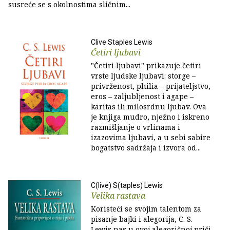
susreće se s okolnostima sličnim...
Clive Staples Lewis
Četiri ljubavi
"Četiri ljubavi" prikazuje četiri
vrste ljudske ljubavi: storge –
privrženost, philia – prijateljstvo,
eros – zaljubljenost i agape –
karitas ili milosrdnu ljubav. Ova
je knjiga mudro, nježno i iskreno
razmišljanje o vrlinama i
izazovima ljubavi, a u sebi sabire
bogatstvo sadržaja i izvora od...
C(live) S(taples) Lewis
Velika rastava
Koristeći se svojim talentom za
pisanje bajki i alegorija, C. S.
Lewis nas u ovoj alegoričnoj priči