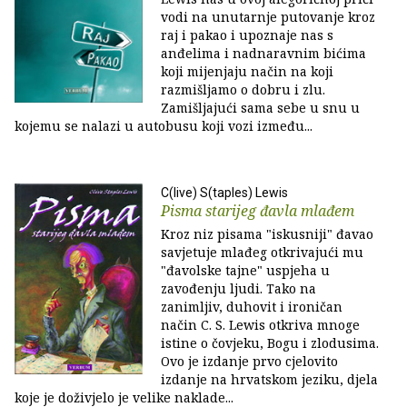
vodi na unutarnje putovanje kroz
raj i pakao i upoznaje nas s
anđelima i nadnaravnim bićima
koji mijenjaju način na koji
razmišljamo o dobru i zlu.
Zamišljajući sama sebe u snu u
kojemu se nalazi u autobusu koji vozi između...
C(live) S(taples) Lewis
Pisma starijeg đavla mlađem
Kroz niz pisama "iskusniji" đavao
savjetuje mlađeg otkrivajući mu
"đavolske tajne" uspjeha u
zavođenju ljudi. Tako na
zanimljiv, duhovit i ironičan
način C. S. Lewis otkriva mnoge
istine o čovjeku, Bogu i zlodusima.
Ovo je izdanje prvo cjelovito
izdanje na hrvatskom jeziku, djela
koje je doživjelo je velike naklade...