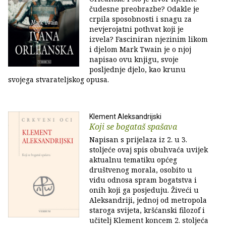
čudesne preobrazbe? Odakle je
crpila sposobnosti i snagu za
nevjerojatni pothvat koji je
izvela? Fasciniran njezinim likom
i djelom Mark Twain je o njoj
napisao ovu knjigu, svoje
posljednje djelo, kao krunu
svojega stvarateljskog opusa.
Klement Aleksandrijski
Koji se bogataš spašava
Napisan s prijelaza iz 2. u 3.
stoljeće ovaj spis obuhvaća uvijek
aktualnu tematiku općeg
društvenog morala, osobito u
vidu odnosa spram bogatstva i
onih koji ga posjeduju. Živeći u
Aleksandriji, jednoj od metropola
staroga svijeta, kršćanski filozof i
učitelj Klement koncem 2. stoljeća