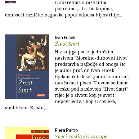
u susretima s različitim
pokretima, ali i biskupima,
donoseći različite naglaske poput odnosa hijerarhije...
Ivan Fuček
Život Smrt
Niz knjiga pod zajedničkim
nazivom "Moralno-duhovni život"
predstavlja najbolje od onoga što
je autor prof. dr. Ivan Fuček
tijekom četrdeset godina studirao,
naučavao i pisao. U ovom sedmom
svesku pod naslovom "Život Smrt"
riječ je o životu koji je svet i
nepovrjediv, i koji u čovjeka,
suobličena Kristu,...
Piera Paltro
Sveci zaštitnici Europe