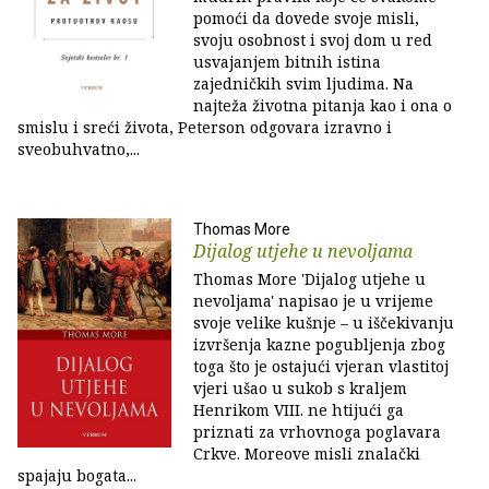
pomoći da dovede svoje misli,
svoju osobnost i svoj dom u red
usvajanjem bitnih istina
zajedničkih svim ljudima. Na
najteža životna pitanja kao i ona o
smislu i sreći života, Peterson odgovara izravno i
sveobuhvatno,...
Thomas More
Dijalog utjehe u nevoljama
Thomas More 'Dijalog utjehe u
nevoljama' napisao je u vrijeme
svoje velike kušnje – u iščekivanju
izvršenja kazne pogubljenja zbog
toga što je ostajući vjeran vlastitoj
vjeri ušao u sukob s kraljem
Henrikom VIII. ne htijući ga
priznati za vrhovnoga poglavara
Crkve. Moreove misli znalački
spajaju bogata...