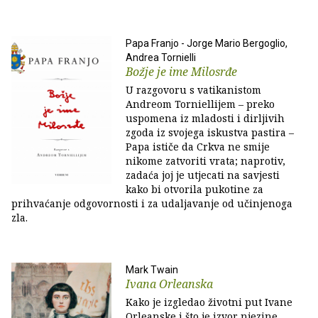
Papa Franjo - Jorge Mario Bergoglio,
Andrea Tornielli
Božje je ime Milosrđe
U razgovoru s vatikanistom
Andreom Torniellijem – preko
uspomena iz mladosti i dirljivih
zgoda iz svojega iskustva pastira –
Papa ističe da Crkva ne smije
nikome zatvoriti vrata; naprotiv,
zadaća joj je utjecati na savjesti
kako bi otvorila pukotine za
prihvaćanje odgovornosti i za udaljavanje od učinjenoga
zla.
Mark Twain
Ivana Orleanska
Kako je izgledao životni put Ivane
Orleanske i što je izvor njezine