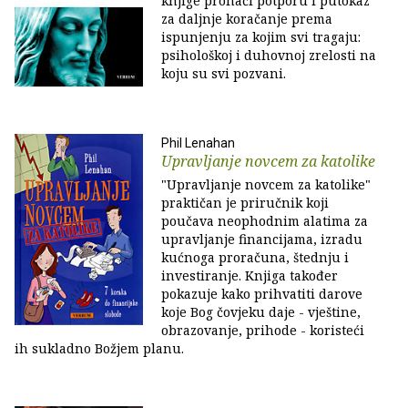
knjige pronaći potporu i putokaz
za daljnje koračanje prema
ispunjenju za kojim svi tragaju:
psihološkoj i duhovnoj zrelosti na
koju su svi pozvani.
Phil Lenahan
Upravljanje novcem za katolike
"Upravljanje novcem za katolike"
praktičan je priručnik koji
poučava neophodnim alatima za
upravljanje financijama, izradu
kućnoga proračuna, štednju i
investiranje. Knjiga također
pokazuje kako prihvatiti darove
koje Bog čovjeku daje - vještine,
obrazovanje, prihode - koristeći
ih sukladno Božjem planu.