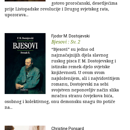
gotovo proročanski, desetljećima
prije Listopadske revolucije i Drugog svjetskog rata,
upozorava...
Fjodor M. Dostojevski
Bjesovi : Sv. 2
“Bjesovi” su jedno od
najznačajnijih djela slavnog
ruskog pisca F. M. Dostojevskog i
istinsko remek-djelo svjetske
književnosti. U ovom svom
najsloženijem, ali i najvidovitijem
romanu, Dostojevski na sebi
svojstven neponovljiv način slika
mračnu stranu čovjekova bića,
osobnog i kolektivnog, onu demonsku snagu što potiče
na...
Christine Ponsard