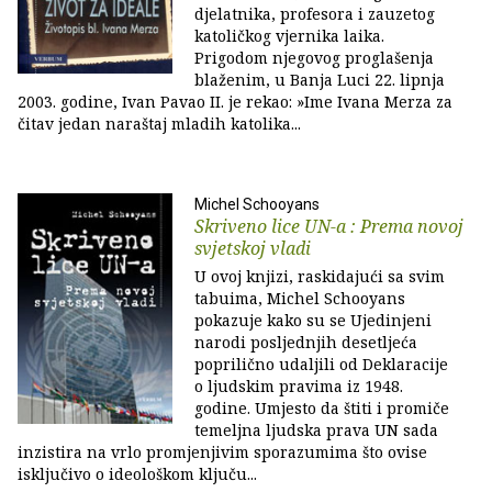
djelatnika, profesora i zauzetog
katoličkog vjernika laika.
Prigodom njegovog proglašenja
blaženim, u Banja Luci 22. lipnja
2003. godine, Ivan Pavao II. je rekao: »Ime Ivana Merza za
čitav jedan naraštaj mladih katolika...
Michel Schooyans
Skriveno lice UN-a : Prema novoj
svjetskoj vladi
U ovoj knjizi, raskidajući sa svim
tabuima, Michel Schooyans
pokazuje kako su se Ujedinjeni
narodi posljednjih desetljeća
poprilično udaljili od Deklaracije
o ljudskim pravima iz 1948.
godine. Umjesto da štiti i promiče
temeljna ljudska prava UN sada
inzistira na vrlo promjenjivim sporazumima što ovise
isključivo o ideološkom ključu...