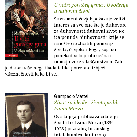
U vatri gorućeg grma : Uvođenje
u duhovni život
Suvremeni čovjek pokazuje veliki
interes za sve ono što je duhovno,
za duhovnost i duhovni život. No
iza ponuda "duhovnosti" krije se
mnoštvo različitih poimanja
života, čovjeka i Boga, koja su
ponekad vrlo proturječna i
nemaju veze s kršćanstvom. Zato
je danas više nego ikada toliko potrebno izbjeći
višeznačnosti kako bi se...
Giampaolo Mattei
Život za ideale : životopis bl.
Ivana Merza
Ova knjiga približava čitatelju
život i lik Ivana Merza (1896. –
1928.) poznatog hrvatskog
intelektualca, kulturnog