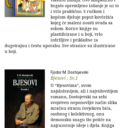
bogato opremljeno izdanje je uz to
i vrlo praktično. S ručkom i
kopčom djeluje poput kovčežića
kojeg će maleni nositi svuda sa
sobom. Korice knjige su
plastificirane i u boji, vrlo
izdržljive i prikladne za
dugotrajnu i čestu uporabu. Sve stranice su ilustrirane
u boji.
Fjodor M. Dostojevski
Bjesovi : Sv.1
U “Bjesovima”, svom
najsloženijem, ali i najvidovitijem
romanu, Dostojevski na sebi
svojstven neponovljiv način slika
mračnu stranu čovjekova bića,
osobnog i kolektivnog, onu
demonsku snagu što potiče na
najrazornije ideje i djela. Knjiga