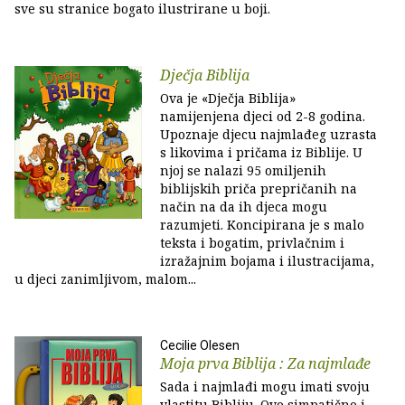
sve su stranice bogato ilustrirane u boji.
Dječja Biblija
Ova je «Dječja Biblija»
namijenjena djeci od 2-8 godina.
Upoznaje djecu najmlađeg uzrasta
s likovima i pričama iz Biblije. U
njoj se nalazi 95 omiljenih
biblijskih priča prepričanih na
način na da ih djeca mogu
razumjeti. Koncipirana je s malo
teksta i bogatim, privlačnim i
izražajnim bojama i ilustracijama,
u djeci zanimljivom, malom...
Cecilie Olesen
Moja prva Biblija : Za najmlađe
Sada i najmlađi mogu imati svoju
vlastitu Bibliju. Ovo simpatično i