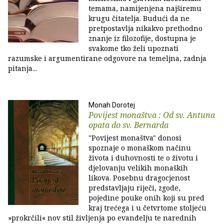
temama, namijenjena najširemu
krugu čitatelja. Budući da ne
pretpostavlja nikakvo prethodno
znanje iz filozofije, dostupna je
svakome tko želi upoznati
razumske i argumentirane odgovore na temeljna, zadnja
pitanja...
Monah Dorotej
Povijest monaštva : Od sv. Antuna
opata do sv. Bernarda
"Povijest monaštva" donosi
spoznaje o monaškom načinu
života i duhovnosti te o životu i
djelovanju velikih monaških
likova. Posebnu dragocjenost
predstavljaju riječi, zgode,
pojedine pouke onih koji su pred
kraj trećega i u četvrtome stoljeću
»prokrčili« nov stil življenja po evanđelju te narednih