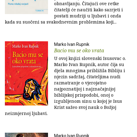
obnavljanju. Čitajući ove retke
čitatelji će naučiti kako sazrjeti i
postati mudriji u ljubavi i onda
kada su suočeni sa svakodnevnim problemima koji...
Marko Ivan Rupnik
Bacio mu se oko vrata
U ovoj knjizi slovenski Isusovac o.
Marko Ivan Rupnik, autor čija su
djela mnogima približila Bibliju i
njezin sadržaj, čitateljima nudi
razmatranje o vjerojatno
najpoznatijoj i najznačajnijoj
biblijskoj prispodobi, onoj o
izgubljenom sinu u kojoj je Isus
Krist sažeo svoj nauk o Božjoj
neizmjernoj ljubavi.
Marko Ivan Rupnik