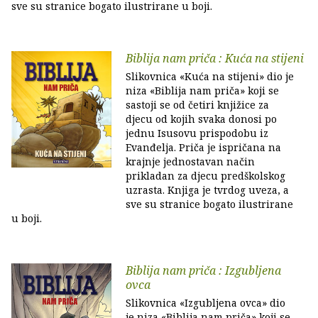
sve su stranice bogato ilustrirane u boji.
Biblija nam priča : Kuća na stijeni
Slikovnica «Kuća na stijeni» dio je
niza «Biblija nam priča» koji se
sastoji se od četiri knjižice za
djecu od kojih svaka donosi po
jednu Isusovu prispodobu iz
Evanđelja. Priča je ispričana na
krajnje jednostavan način
prikladan za djecu predškolskog
uzrasta. Knjiga je tvrdog uveza, a
sve su stranice bogato ilustrirane
u boji.
Biblija nam priča : Izgubljena
ovca
Slikovnica «Izgubljena ovca» dio
je niza «Biblija nam priča» koji se