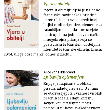
Vjera u obitelji
"Vjera u obitelji" djelo je ugledne
francuske novinarke Christine
Ponsard koja u svojoj središnjoj
knjizi nudi orijentire, elemente za
razmišljanje i konkretne savjete
dodirujući na jednostavan način
mnogobrojna pitanja koja se
postavljaju kršćanskim obiteljima:
identitet kršćanske obitelji, bračni
život, uloga oca i majke, odnos između...
Alice von Hildebrand
Ljubavlju oplemenjeni
Knjiga je napisana u obliku
pisama mladoj nevjesti. U njima
se otkriva ljepota i važnost visokih
bračnih ideala i daju korisni
savjeti koji čitateljima mogu
pomoći u njihovu svakodnevnom