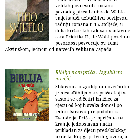
velikih povijesnih romana
poznatog pisca Louisa de Wohla.
Smještajući uzbudljivu povijesnu
radnju romana u 13. stoljeće, u
doba križarskih ratova i vladavine
cara Fridrika II., de Wohl posebnu
pozornost posvećuje sv. Tomi
Akvinskom, jednom od najvećih velikana Zapada.
Biblija nam priča : Izgubljeni
novčić
Slikovnica «Izgubljeni novčić» dio
je niza «Biblija nam priča» koji se
sastoji se od četiri knjižice za
djecu od kojih svaka donosi po
jednu Isusovu prispodobu iz
Evanđelja. Priča je ispričana na
krajnje jednostavan način
prikladan za djecu predškolskog
uzrasta. Knjiga je tvrdog uveza, a