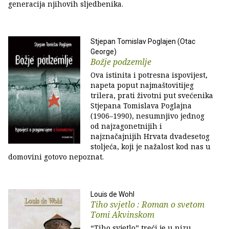
generacija njihovih sljedbenika.
Stjepan Tomislav Poglajen (Otac
George)
Božje podzemlje
Ova istinita i potresna ispovijest,
napeta poput najmaštovitijeg
trilera, prati životni put svećenika
Stjepana Tomislava Poglajna
(1906–1990), nesumnjivo jednog
od najzagonetnijih i
najznačajnijih Hrvata dvadesetog
stoljeća, koji je nažalost kod nas u
domovini gotovo nepoznat.
Louis de Wohl
Tiho svjetlo : Roman o svetom
Tomi Akvinskom
“Tiho svjetlo” treći je u nizu