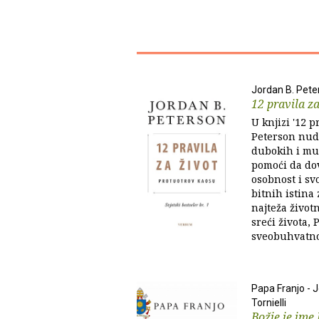
Jordan B. Pete
12 pravila za
U knjizi '12 p
Peterson nudi
dubokih i mu
pomoći da dov
osobnost i sv
bitnih istina
najteža životn
sreći života,
sveobuhvatno,
Papa Franjo - 
Tornielli
Božje je ime