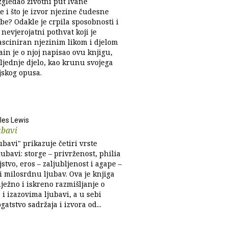
zgledao životni put Ivane
 i što je izvor njezine čudesne
be? Odakle je crpila sposobnosti i
nevjerojatni pothvat koji je
Fasciniran njezinim likom i djelom
in je o njoj napisao ovu knjigu,
ljednje djelo, kao krunu svojega
jskog opusa.
ples Lewis
ubavi
jubavi" prikazuje četiri vrste
jubavi: storge – privrženost, philia
ljstvo, eros – zaljubljenost i agape –
li milosrdnu ljubav. Ova je knjiga
ježno i iskreno razmišljanje o
i izazovima ljubavi, a u sebi
gatstvo sadržaja i izvora od...