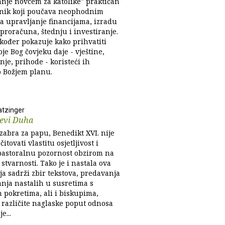
anje novcem za katolike" praktičan
čnik koji poučava neophodnim
za upravljanje financijama, izradu
proračuna, štednju i investiranje.
akođer pokazuje kako prihvatiti
je Bog čovjeku daje - vještine,
je, prihode - koristeći ih
 Božjem planu.
tzinger
jevi Duha
zabra za papu, Benedikt XVI. nije
čitovati vlastitu osjetljivost i
 pastoralnu pozornost obzirom na
stvarnosti. Tako je i nastala ova
ja sadrži zbir tekstova, predavanja
anja nastalih u susretima s
m pokretima, ali i biskupima,
 različite naglaske poput odnosa
e...