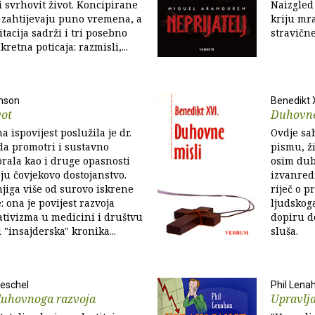
 svrhovit život. Koncipirane
Naizgled
 zahtijevaju puno vremena, a
kriju mra
tacija sadrži i tri posebno
stravične
retna poticaja: razmisli,...
nson
Benedikt 
vot
Duhovne
na ispovijest poslužila je dr.
Ovdje sa
a promotri i sustavno
pismu, ž
rala kao i druge opasnosti
osim dub
ju čovjekovo dostojanstvo.
izvanred
njiga više od surovo iskrene
riječ o 
: ona je povijest razvoja
ljudskog
tivizma u medicini i društvu
dopiru do
 "insajderska" kronika...
sluša.
oeschel
Phil Lena
 duhovnoga razvoja
Upravlja