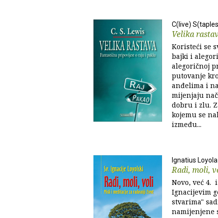
C(live) S(taple
Velika rasta
Koristeći se 
bajki i alegor
alegoričnoj p
putovanje kro
anđelima i n
mijenjaju nač
dobru i zlu. 
kojemu se nal
između...
Ignatius Loyola
Radi, moli, v
Novo, već 4. 
Ignacijevim g
stvarima" sadr
namijenjene s