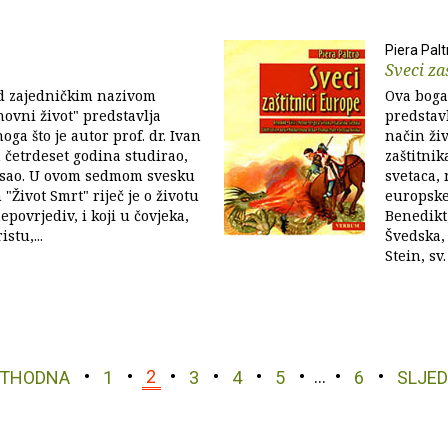
Piera Palt
Sveci za
od zajedničkim nazivom
Ova bogat
ovni život" predstavlja
predstav
oga što je autor prof. dr. Ivan
način ži
 četrdeset godina studirao,
zaštitni
isao. U ovom sedmom svesku
svetaca, 
"Život Smrt" riječ je o životu
europske 
nepovrjediv, i koji u čovjeka,
Benedikt,
stu,...
Švedska, 
Stein, sv. 
ETHODNA
1
2
3
4
5
…
6
SLJE