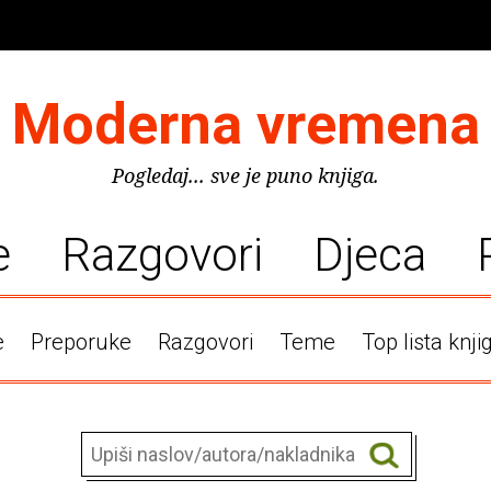
Moderna vremena
Pogledaj... sve je puno knjiga.
e
Razgovori
Djeca
e
Preporuke
Razgovori
Teme
Top lista knji