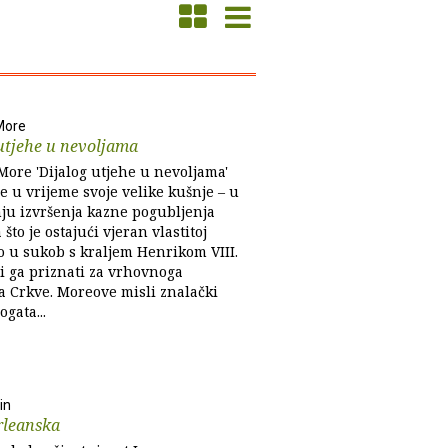
More
utjehe u nevoljama
ore 'Dijalog utjehe u nevoljama'
e u vrijeme svoje velike kušnje – u
nju izvršenja kazne pogubljenja
 što je ostajući vjeran vlastitoj
o u sukob s kraljem Henrikom VIII.
ći ga priznati za vrhovnoga
a Crkve. Moreove misli znalački
ogata...
in
rleanska