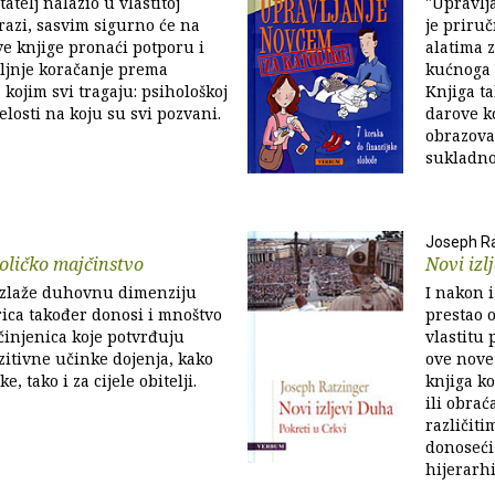
tatelj nalazio u vlastitoj
"Upravlj
azi, sasvim sigurno će na
je priru
e knjige pronaći potporu i
alatima 
ljnje koračanje prema
kućnoga 
 kojim svi tragaju: psihološkoj
Knjiga t
elosti na koju su svi pozvani.
darove ko
obrazovan
sukladno
Joseph Ra
toličko majčinstvo
Novi izl
azlaže duhovnu dimenziju
I nakon i
rica također donosi i mnoštvo
prestao o
injenica koje potvrđuju
vlastitu
zitivne učinke dojenja, kako
ove nove 
e, tako i za cijele obitelji.
knjiga ko
ili obrać
različiti
donoseći
hijerarhij