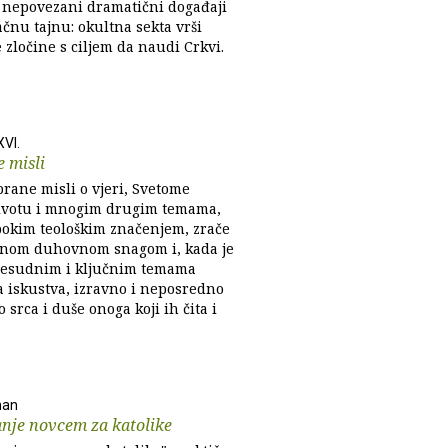
 nepovezani dramatični događaji
čnu tajnu: okultna sekta vrši
 zločine s ciljem da naudi Crkvi.
XVI.
 misli
brane misli o vjeri, Svetome
ivotu i mnogim drugim temama,
okim teološkim značenjem, zrače
nom duhovnom snagom i, kada je
presudnim i ključnim temama
a iskustva, izravno i neposredno
 srca i duše onoga koji ih čita i
han
nje novcem za katolike