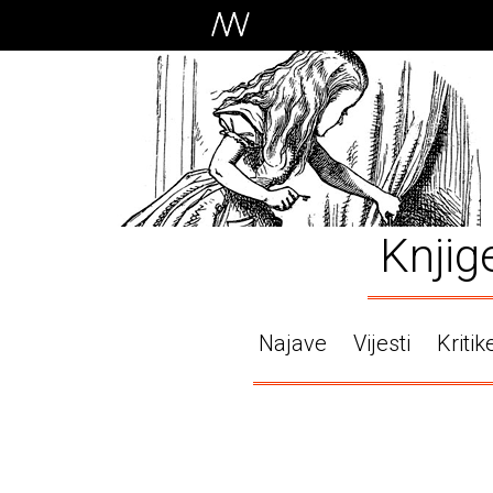
Knjig
Najave
Vijesti
Kritik