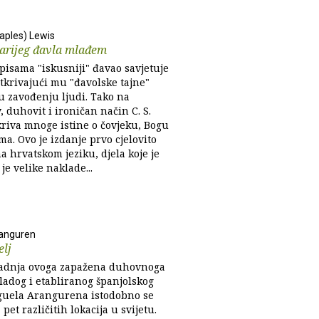
taples) Lewis
tarijeg đavla mlađem
pisama "iskusniji" đavao savjetuje
tkrivajući mu "đavolske tajne"
u zavođenju ljudi. Tako na
, duhovit i ironičan način C. S.
kriva mnoge istine o čovjeku, Bogu
ma. Ovo je izdanje prvo cjelovito
a hrvatskom jeziku, djela koje je
 je velike naklade...
ranguren
elj
adnja ovoga zapažena duhovnoga
ladog i etabliranog španjolskog
guela Arangurena istodobno se
 pet različitih lokacija u svijetu.