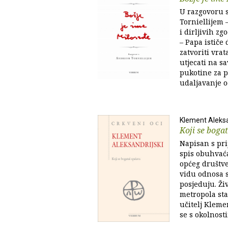
U razgovoru 
Torniellijem 
i dirljivih zg
– Papa ističe
zatvoriti vrat
utjecati na sa
pukotine za p
udaljavanje o
Klement Aleksa
Koji se boga
Napisan s prij
spis obuhvać
općeg društve
vidu odnosa s
posjeduju. Ži
metropola star
učitelj Kleme
se s okolnosti