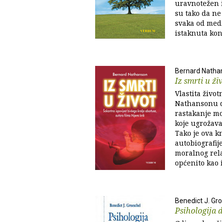
uravnotežen i
su tako da ne
svaka od medi
istaknuta konk
Bernard Natha
Iz smrti u ži
Vlastita život
Nathansonu d
rastakanje mo
koje ugrožava
Tako je ova k
autobiografije
moralnog rela
općenito kao i
Benedict J. Gr
Psihologija