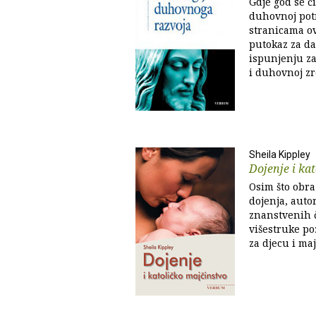
Gdje god se či
duhovnoj potr
stranicama ov
putokaz za da
ispunjenju za
i duhovnoj zr
Sheila Kippley
Dojenje i ka
Osim što obr
dojenja, auto
znanstvenih č
višestruke po
za djecu i majk