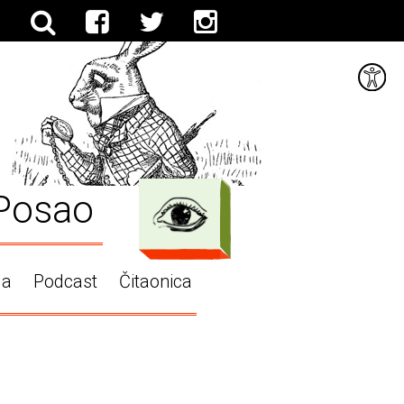
Posao
ga
Podcast
Čitaonica