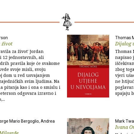
rson
Thomas 
 život
Dijalog 
ravila za život' Jordan
Thomas M
 12 jednostavnih, ali
napisao j
drih pravila koje će svakome
iščekiva
ede svoje misli, svoju
zbog toga
oj dom u red usvajanjem
vjeri uša
 zajedničkih svim ljudima. Na
ne htiju
a pitanja kao i ona o smislu i
poglavar
 Peterson odgovara izravno i
spajaju b
...
Jorge Mario Bergoglio, Andrea
Mark Twa
Ivana O
 Milosrđe