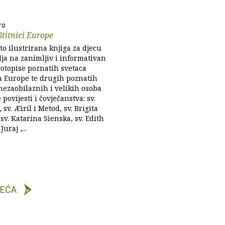
ro
štitnici Europe
o ilustrirana knjiga za djecu
lja na zanimljiv i informativan
votopise poznatih svetaca
ka Europe te drugih poznatih
nezaobilaznih i velikih osoba
povijesti i čovječanstva: sv.
 sv. Æiril i Metod, sv. Brigita
sv. Katarina Sienska, sv. Edith
Juraj ,...
DEĆA