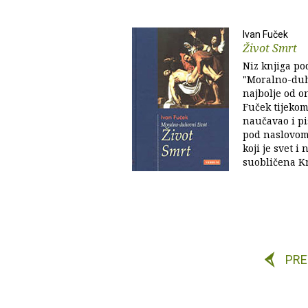
Ivan Fuček
Život Smrt
Niz knjiga p
"Moralno-duh
najbolje od on
Fuček tijekom
naučavao i p
pod naslovom 
koji je svet i 
suobličena Kri
PR