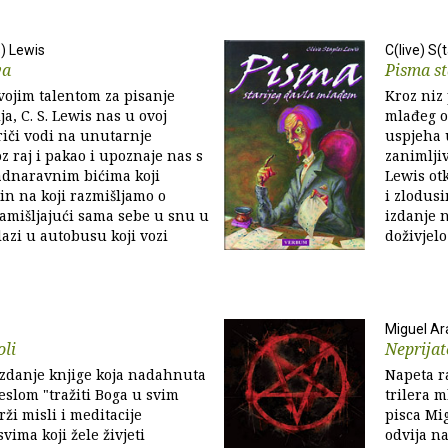
s) Lewis
C(live) S(
va
Pisma s
svojim talentom za pisanje
Kroz niz 
ija, C. S. Lewis nas u ovoj
mlađeg o
riči vodi na unutarnje
uspjeha 
z raj i pakao i upoznaje nas s
zanimljiv
adnaravnim bićima koji
Lewis ot
in na koji razmišljamo o
i zlodusi
Zamišljajući sama sebe u snu u
izdanje n
azi u autobusu koji vozi
doživjelo
Miguel A
oli
Neprijat
izdanje knjige koja nadahnuta
Napeta r
eslom "tražiti Boga u svim
trilera m
ži misli i meditacije
pisca Mi
vima koji žele živjeti
odvija na