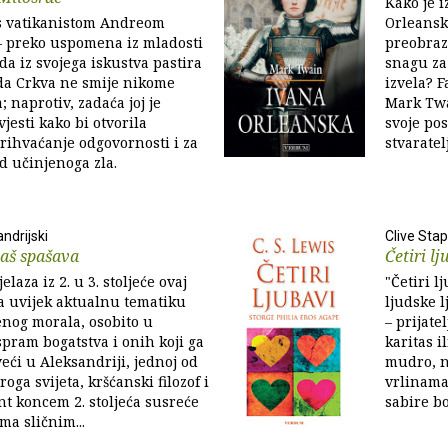
Kako je i
s vatikanistom Andreom
Orleanske
– preko uspomena iz mladosti
preobraz
oda iz svojega iskustva pastira
snagu za 
 da Crkva ne smije nikome
izvela? 
a; naprotiv, zadaća joj je
Mark Twa
vjesti kako bi otvorila
svoje pos
rihvaćanje odgovornosti i za
stvaratel
d učinjenoga zla.
ndrijski
Clive Sta
taš spašava
Četiri lj
elaza iz 2. u 3. stoljeće ovaj
"Četiri l
a uvijek aktualnu tematiku
ljudske l
nog morala, osobito u
– prijate
pram bogatstva i onih koji ga
karitas i
veći u Aleksandriji, jednoj od
mudro, n
oga svijeta, kršćanski filozof i
vrlinama 
nt koncem 2. stoljeća susreće
sabire bo
ma sličnim...