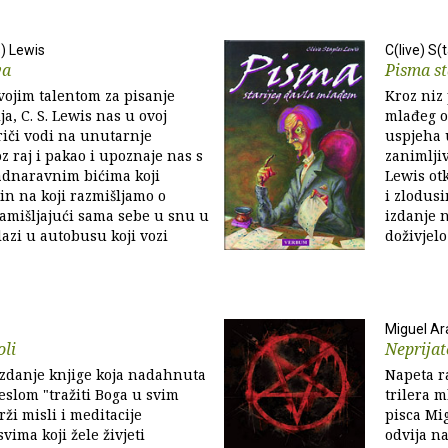
s) Lewis
C(live) S(
va
Pisma s
svojim talentom za pisanje
Kroz niz 
ija, C. S. Lewis nas u ovoj
mlađeg o
riči vodi na unutarnje
uspjeha 
z raj i pakao i upoznaje nas s
zanimljiv
adnaravnim bićima koji
Lewis ot
in na koji razmišljamo o
i zlodusi
Zamišljajući sama sebe u snu u
izdanje n
azi u autobusu koji vozi
doživjelo
Miguel A
oli
Neprijat
izdanje knjige koja nadahnuta
Napeta r
eslom "tražiti Boga u svim
trilera m
ži misli i meditacije
pisca Mi
vima koji žele živjeti
odvija na