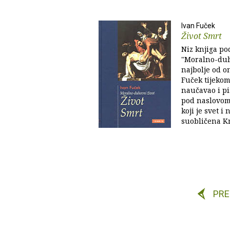
Ivan Fuček
Život Smrt
Niz knjiga p
"Moralno-duh
najbolje od on
Fuček tijekom
naučavao i p
pod naslovom 
koji je svet i 
suobličena Kri
PR