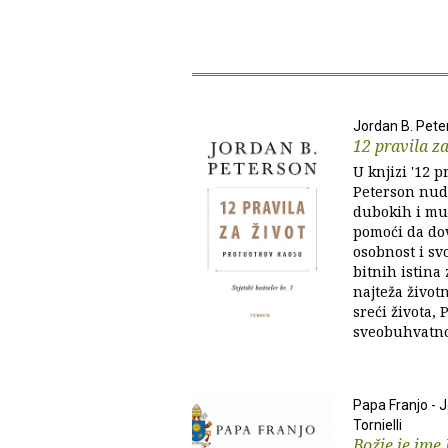
Jordan B. Pete
12 pravila za
U knjizi '12 p
Peterson nudi
dubokih i mu
pomoći da dov
osobnost i sv
bitnih istina
najteža životn
sreći života,
sveobuhvatno,
Papa Franjo - 
Tornielli
Božje je ime