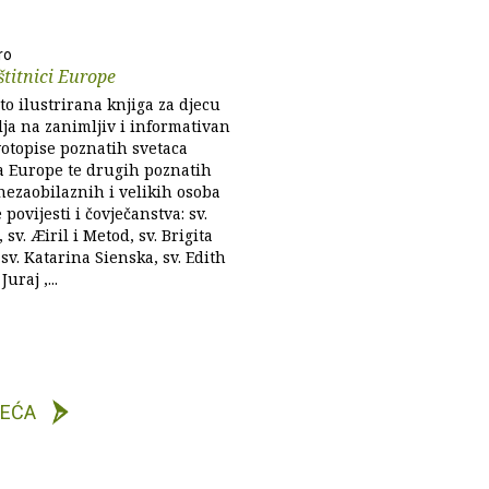
ro
štitnici Europe
o ilustrirana knjiga za djecu
lja na zanimljiv i informativan
votopise poznatih svetaca
ka Europe te drugih poznatih
nezaobilaznih i velikih osoba
povijesti i čovječanstva: sv.
 sv. Æiril i Metod, sv. Brigita
sv. Katarina Sienska, sv. Edith
Juraj ,...
DEĆA