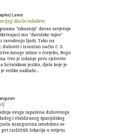
taples) Lewis
tarijeg đavla mlađem
pisama "iskusniji" đavao savjetuje
tkrivajući mu "đavolske tajne"
u zavođenju ljudi. Tako na
, duhovit i ironičan način C. S.
kriva mnoge istine o čovjeku, Bogu
ma. Ovo je izdanje prvo cjelovito
a hrvatskom jeziku, djela koje je
 je velike naklade...
ranguren
elj
adnja ovoga zapažena duhovnoga
ladog i etabliranog španjolskog
guela Arangurena istodobno se
 pet različitih lokacija u svijetu.