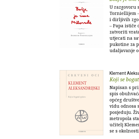
U razgovoru 
Torniellijem 
i dirljivih zg
– Papa ističe
zatvoriti vrat
utjecati na sa
pukotine za p
udaljavanje o
Klement Aleksa
Koji se boga
Napisan s prij
spis obuhvać
općeg društve
vidu odnosa s
posjeduju. Ži
metropola star
učitelj Kleme
se s okolnosti