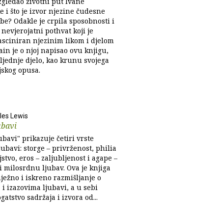
zgledao životni put Ivane
 i što je izvor njezine čudesne
be? Odakle je crpila sposobnosti i
nevjerojatni pothvat koji je
Fasciniran njezinim likom i djelom
in je o njoj napisao ovu knjigu,
ljednje djelo, kao krunu svojega
jskog opusa.
ples Lewis
ubavi
jubavi" prikazuje četiri vrste
jubavi: storge – privrženost, philia
ljstvo, eros – zaljubljenost i agape –
li milosrdnu ljubav. Ova je knjiga
ježno i iskreno razmišljanje o
i izazovima ljubavi, a u sebi
gatstvo sadržaja i izvora od...