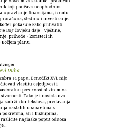
anje novcem za katolike" praktičan
čnik koji poučava neophodnim
za upravljanje financijama, izradu
proračuna, štednju i investiranje.
akođer pokazuje kako prihvatiti
je Bog čovjeku daje - vještine,
je, prihode - koristeći ih
 Božjem planu.
tzinger
jevi Duha
zabra za papu, Benedikt XVI. nije
čitovati vlastitu osjetljivost i
 pastoralnu pozornost obzirom na
stvarnosti. Tako je i nastala ova
ja sadrži zbir tekstova, predavanja
anja nastalih u susretima s
m pokretima, ali i biskupima,
 različite naglaske poput odnosa
e...