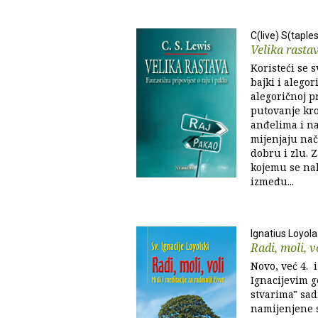
C(live) S(taple
Velika rasta
Koristeći se 
bajki i alegor
alegoričnoj p
putovanje kro
anđelima i n
mijenjaju nač
dobru i zlu. 
kojemu se nal
između...
Ignatius Loyola
Radi, moli, v
Novo, već 4. 
Ignacijevim g
stvarima" sadr
namijenjene s