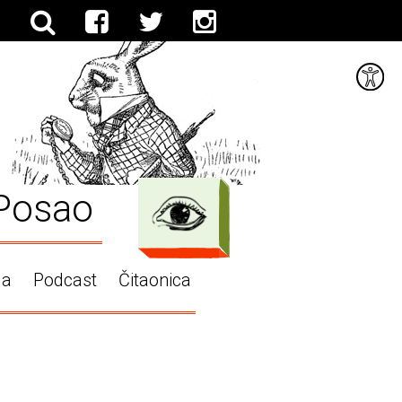
Posao
ga
Podcast
Čitaonica