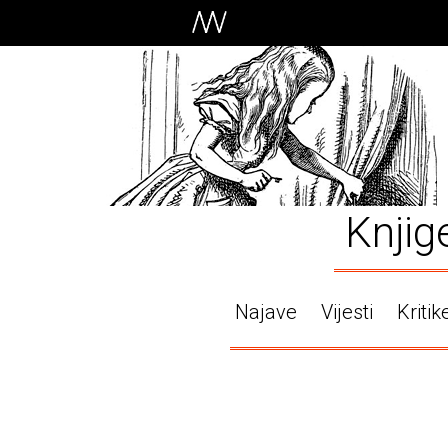
Knjig
Najave
Vijesti
Kritik