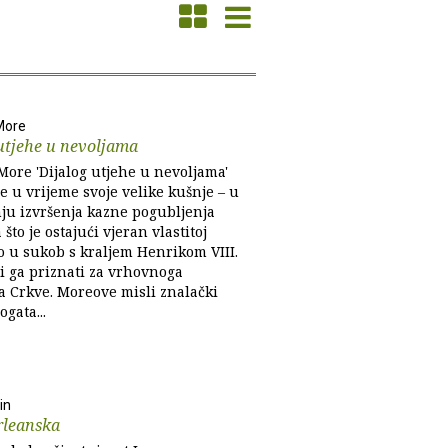
More
utjehe u nevoljama
ore 'Dijalog utjehe u nevoljama'
e u vrijeme svoje velike kušnje – u
nju izvršenja kazne pogubljenja
 što je ostajući vjeran vlastitoj
o u sukob s kraljem Henrikom VIII.
ći ga priznati za vrhovnoga
a Crkve. Moreove misli znalački
ogata...
in
rleanska