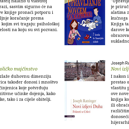
tatelj nalazio u vlastitoj
"Upravlj
azi, sasvim sigurno će na
je priru
e knjige pronaći potporu i
alatima 
ljnje koračanje prema
kućnoga 
 kojim svi tragaju: psihološkoj
Knjiga t
elosti na koju su svi pozvani.
darove ko
obrazovan
sukladno
Joseph Ra
toličko majčinstvo
Novi izl
azlaže duhovnu dimenziju
I nakon i
rica također donosi i mnoštvo
prestao o
injenica koje potvrđuju
vlastitu
zitivne učinke dojenja, kako
ove nove 
e, tako i za cijele obitelji.
knjiga ko
ili obrać
različiti
donoseći
hijerarhij