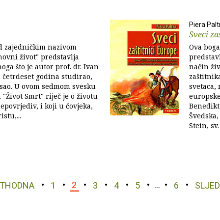
Piera Palt
Sveci za
od zajedničkim nazivom
Ova bogat
ovni život" predstavlja
predstav
oga što je autor prof. dr. Ivan
način ži
 četrdeset godina studirao,
zaštitni
isao. U ovom sedmom svesku
svetaca, 
"Život Smrt" riječ je o životu
europske 
nepovrjediv, i koji u čovjeka,
Benedikt,
stu,...
Švedska, 
Stein, sv. 
ETHODNA
1
2
3
4
5
…
6
SLJE