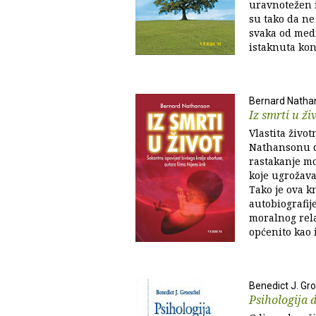
uravnotežen i
su tako da ne
svaka od medi
istaknuta konk
Bernard Natha
Iz smrti u ži
Vlastita život
Nathansonu d
rastakanje mo
koje ugrožava
Tako je ova k
autobiografije
moralnog rela
općenito kao i
Benedict J. Gr
Psihologija