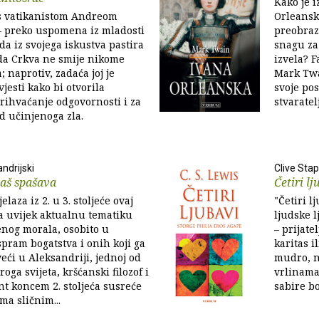
Kako je i
s vatikanistom Andreom
Orleanske
– preko uspomena iz mladosti
preobraz
oda iz svojega iskustva pastira
snagu za 
 da Crkva ne smije nikome
izvela? 
a; naprotiv, zadaća joj je
Mark Twa
vjesti kako bi otvorila
svoje pos
rihvaćanje odgovornosti i za
stvaratel
d učinjenoga zla.
ndrijski
Clive Sta
taš spašava
Četiri lj
elaza iz 2. u 3. stoljeće ovaj
"Četiri l
a uvijek aktualnu tematiku
ljudske l
nog morala, osobito u
– prijate
pram bogatstva i onih koji ga
karitas i
veći u Aleksandriji, jednoj od
mudro, n
oga svijeta, kršćanski filozof i
vrlinama 
nt koncem 2. stoljeća susreće
sabire bo
ma sličnim...