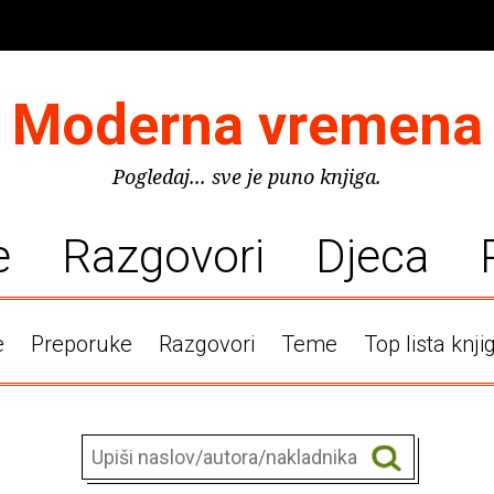
Moderna vremena
Pogledaj... sve je puno knjiga.
e
Razgovori
Djeca
e
Preporuke
Razgovori
Teme
Top lista knji