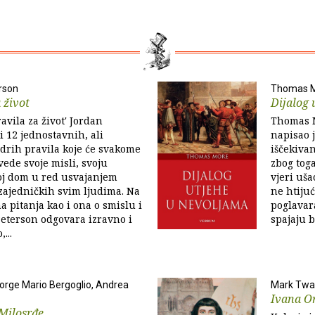
rson
Thomas 
 život
Dijalog 
ravila za život' Jordan
Thomas M
 12 jednostavnih, ali
napisao j
drih pravila koje će svakome
iščekiva
ede svoje misli, svoju
zbog toga
oj dom u red usvajanjem
vjeri uša
 zajedničkih svim ljudima. Na
ne htiju
a pitanja kao i ona o smislu i
poglavar
 Peterson odgovara izravno i
spajaju b
...
Jorge Mario Bergoglio, Andrea
Mark Twa
Ivana O
 Milosrđe