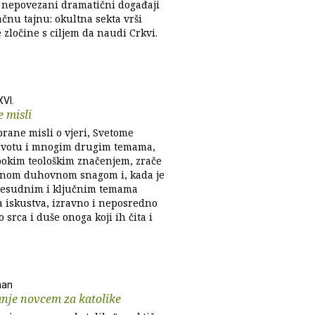
 nepovezani dramatični događaji
čnu tajnu: okultna sekta vrši
 zločine s ciljem da naudi Crkvi.
XVI.
 misli
brane misli o vjeri, Svetome
ivotu i mnogim drugim temama,
okim teološkim značenjem, zrače
nom duhovnom snagom i, kada je
presudnim i ključnim temama
a iskustva, izravno i neposredno
 srca i duše onoga koji ih čita i
han
nje novcem za katolike