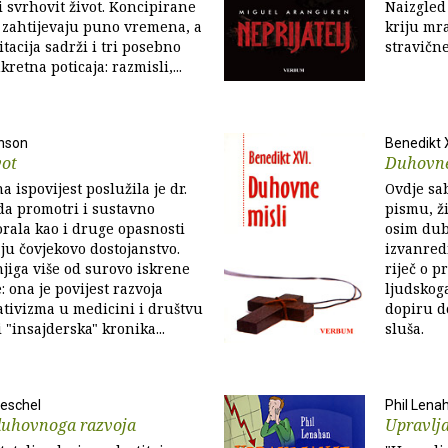
 svrhovit život. Koncipirane
Naizgled
 zahtijevaju puno vremena, a
kriju mra
tacija sadrži i tri posebno
stravične
retna poticaja: razmisli,...
nson
Benedikt 
vot
Duhovne
na ispovijest poslužila je dr.
Ovdje sa
a promotri i sustavno
pismu, ž
rala kao i druge opasnosti
osim dub
ju čovjekovo dostojanstvo.
izvanred
njiga više od surovo iskrene
riječ o 
: ona je povijest razvoja
ljudskog
tivizma u medicini i društvu
dopiru do
 "insajderska" kronika...
sluša.
oeschel
Phil Lena
 duhovnoga razvoja
Upravlja