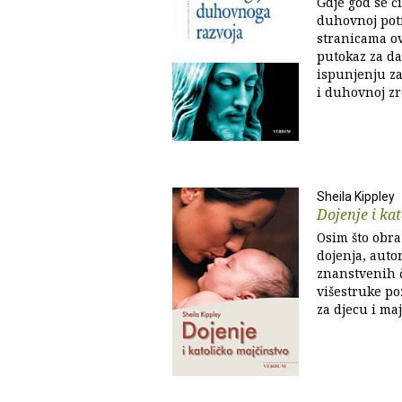
Gdje god se či
duhovnoj potr
stranicama ov
putokaz za da
ispunjenju za
i duhovnoj zr
Sheila Kippley
Dojenje i ka
Osim što obr
dojenja, auto
znanstvenih č
višestruke po
za djecu i majk