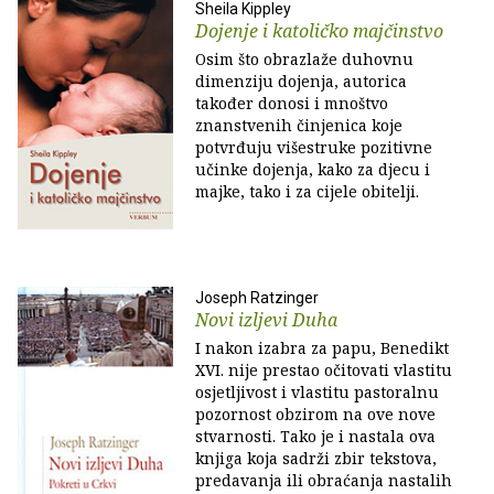
Sheila Kippley
Dojenje i katoličko majčinstvo
Osim što obrazlaže duhovnu
dimenziju dojenja, autorica
također donosi i mnoštvo
znanstvenih činjenica koje
potvrđuju višestruke pozitivne
učinke dojenja, kako za djecu i
majke, tako i za cijele obitelji.
Joseph Ratzinger
Novi izljevi Duha
I nakon izabra za papu, Benedikt
XVI. nije prestao očitovati vlastitu
osjetljivost i vlastitu pastoralnu
pozornost obzirom na ove nove
stvarnosti. Tako je i nastala ova
knjiga koja sadrži zbir tekstova,
predavanja ili obraćanja nastalih