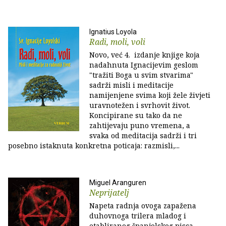
Ignatius Loyola
Radi, moli, voli
Novo, već 4. izdanje knjige koja
nadahnuta Ignacijevim geslom
"tražiti Boga u svim stvarima"
sadrži misli i meditacije
namijenjene svima koji žele živjeti
uravnotežen i svrhovit život.
Koncipirane su tako da ne
zahtijevaju puno vremena, a
svaka od meditacija sadrži i tri
posebno istaknuta konkretna poticaja: razmisli,...
Miguel Aranguren
Neprijatelj
Napeta radnja ovoga zapažena
duhovnoga trilera mladog i
etabliranog španjolskog pisca