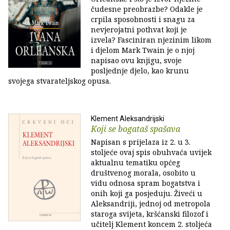
čudesne preobrazbe? Odakle je
crpila sposobnosti i snagu za
nevjerojatni pothvat koji je
izvela? Fasciniran njezinim likom
i djelom Mark Twain je o njoj
napisao ovu knjigu, svoje
posljednje djelo, kao krunu
svojega stvarateljskog opusa.
Klement Aleksandrijski
Koji se bogataš spašava
Napisan s prijelaza iz 2. u 3.
stoljeće ovaj spis obuhvaća uvijek
aktualnu tematiku općeg
društvenog morala, osobito u
vidu odnosa spram bogatstva i
onih koji ga posjeduju. Živeći u
Aleksandriji, jednoj od metropola
staroga svijeta, kršćanski filozof i
učitelj Klement koncem 2. stoljeća