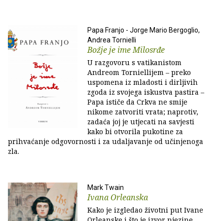
Papa Franjo - Jorge Mario Bergoglio,
Andrea Tornielli
Božje je ime Milosrđe
U razgovoru s vatikanistom
Andreom Torniellijem – preko
uspomena iz mladosti i dirljivih
zgoda iz svojega iskustva pastira –
Papa ističe da Crkva ne smije
nikome zatvoriti vrata; naprotiv,
zadaća joj je utjecati na savjesti
kako bi otvorila pukotine za
prihvaćanje odgovornosti i za udaljavanje od učinjenoga
zla.
Mark Twain
Ivana Orleanska
Kako je izgledao životni put Ivane
Orleanske i što je izvor njezine