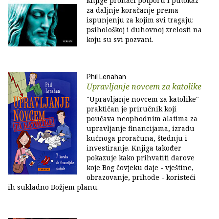
knjige pronaći potporu i putokaz
za daljnje koračanje prema
ispunjenju za kojim svi tragaju:
psihološkoj i duhovnoj zrelosti na
koju su svi pozvani.
Phil Lenahan
Upravljanje novcem za katolike
"Upravljanje novcem za katolike"
praktičan je priručnik koji
poučava neophodnim alatima za
upravljanje financijama, izradu
kućnoga proračuna, štednju i
investiranje. Knjiga također
pokazuje kako prihvatiti darove
koje Bog čovjeku daje - vještine,
obrazovanje, prihode - koristeći
ih sukladno Božjem planu.