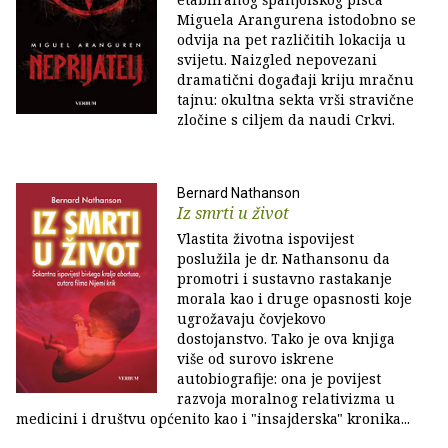
Miguela Arangurena istodobno se
odvija na pet različitih lokacija u
svijetu. Naizgled nepovezani
dramatični događaji kriju mračnu
tajnu: okultna sekta vrši stravične
zločine s ciljem da naudi Crkvi.
Bernard Nathanson
Iz smrti u život
Vlastita životna ispovijest
poslužila je dr. Nathansonu da
promotri i sustavno rastakanje
morala kao i druge opasnosti koje
ugrožavaju čovjekovo
dostojanstvo. Tako je ova knjiga
više od surovo iskrene
autobiografije: ona je povijest
razvoja moralnog relativizma u
medicini i društvu općenito kao i "insajderska" kronika...