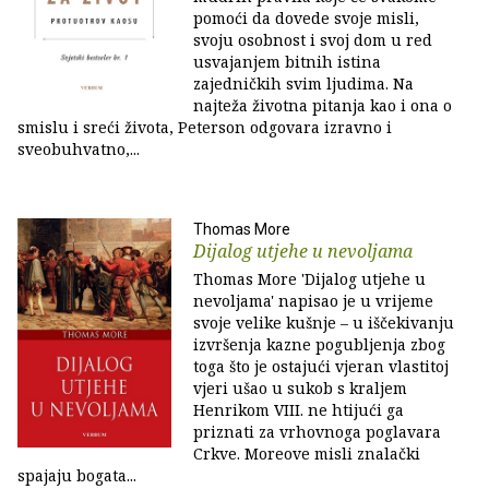
pomoći da dovede svoje misli,
svoju osobnost i svoj dom u red
usvajanjem bitnih istina
zajedničkih svim ljudima. Na
najteža životna pitanja kao i ona o
smislu i sreći života, Peterson odgovara izravno i
sveobuhvatno,...
Thomas More
Dijalog utjehe u nevoljama
Thomas More 'Dijalog utjehe u
nevoljama' napisao je u vrijeme
svoje velike kušnje – u iščekivanju
izvršenja kazne pogubljenja zbog
toga što je ostajući vjeran vlastitoj
vjeri ušao u sukob s kraljem
Henrikom VIII. ne htijući ga
priznati za vrhovnoga poglavara
Crkve. Moreove misli znalački
spajaju bogata...