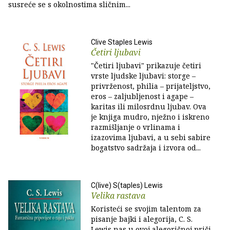
susreće se s okolnostima sličnim...
Clive Staples Lewis
Četiri ljubavi
"Četiri ljubavi" prikazuje četiri
vrste ljudske ljubavi: storge –
privrženost, philia – prijateljstvo,
eros – zaljubljenost i agape –
karitas ili milosrdnu ljubav. Ova
je knjiga mudro, nježno i iskreno
razmišljanje o vrlinama i
izazovima ljubavi, a u sebi sabire
bogatstvo sadržaja i izvora od...
C(live) S(taples) Lewis
Velika rastava
Koristeći se svojim talentom za
pisanje bajki i alegorija, C. S.
Lewis nas u ovoj alegoričnoj priči