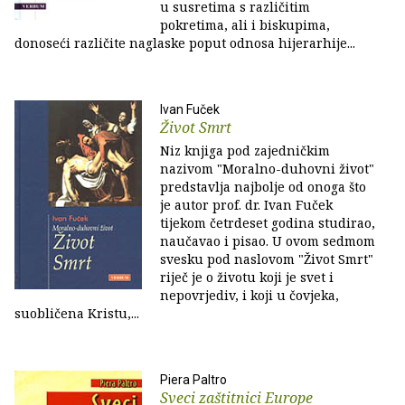
u susretima s različitim
pokretima, ali i biskupima,
donoseći različite naglaske poput odnosa hijerarhije...
Ivan Fuček
Život Smrt
Niz knjiga pod zajedničkim
nazivom "Moralno-duhovni život"
predstavlja najbolje od onoga što
je autor prof. dr. Ivan Fuček
tijekom četrdeset godina studirao,
naučavao i pisao. U ovom sedmom
svesku pod naslovom "Život Smrt"
riječ je o životu koji je svet i
nepovrjediv, i koji u čovjeka,
suobličena Kristu,...
Piera Paltro
Sveci zaštitnici Europe