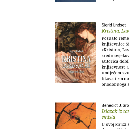
Sigrid Undset
Kristina, La
Poznato reme
književnice S
«Kristina, Lav
srednjovjekov
autorica dobi
književnost. 
umijećem svu
likova i zorn
onodobnoga ži
Benedict J. Gr
Izlazak iz ta
smisla
U ovoj knjizi 