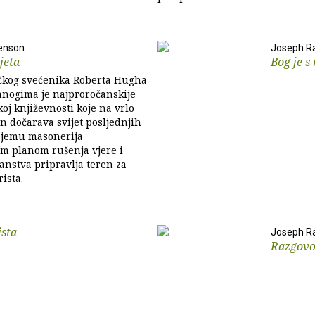
enson
Joseph Ra
jeta
Bog je s
čkog svećenika Roberta Hugha
nogima je najproročanskije
koj književnosti koje na vrlo
n dočarava svijet posljednjih
jemu masonerija
m planom rušenja vjere i
ćanstva pripravlja teren za
ista.
ista
Joseph Ra
Razgovor