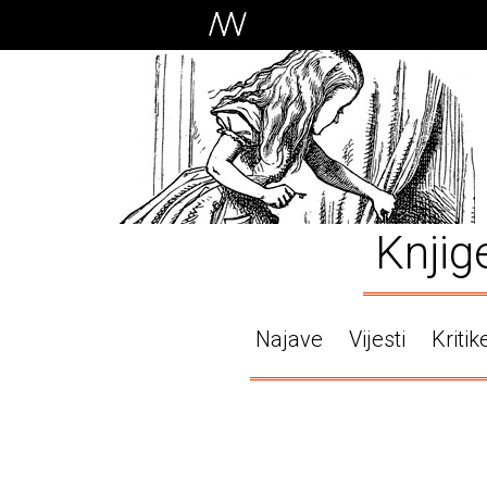
Knjig
Najave
Vijesti
Kritik