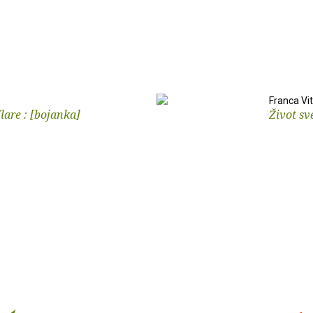
Franca Vit
lare : [bojanka]
Život sv