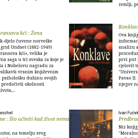
zemlji, p
Konklave
vransova kći : Žena
Ova knji
k-djelo čuvene norveške
informaci
igrid Undset (1882-1949)
analizu 
ransova kći», velika je
procedure
na saga u tri sveska za koje je
prvi put
la i Nobelovu nagradu za
cjelovit 
Oslikavši vrsnim književnim
"Univers
 psihološku dubinu svojih
Pavao II.
o predočivši okolnosti
njegov n
vota,...
oeschel
Ivan Fuče
me : Što učiniti kad život nema
Predbrač
Niz knji
autor, na temelju svog
"Moralno