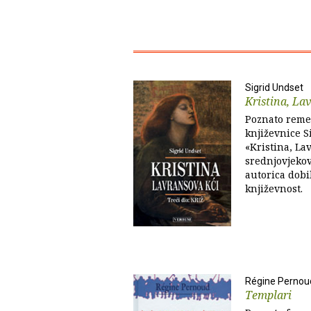
Sigrid Undset
Kristina, Lav
Poznato reme
književnice S
«Kristina, Lav
srednjovjekov
autorica dobi
književnost.
Régine Pernou
Templari