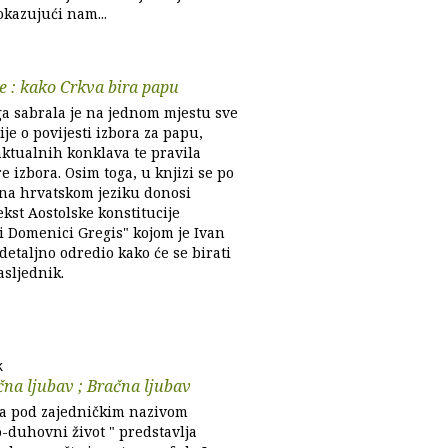
okazujući nam...
 : kako Crkva bira papu
ga sabrala je na jednom mjestu sve
je o povijesti izbora za papu,
aktualnih konklava te pravila
 izbora. Osim toga, u knjizi se po
 na hrvatskom jeziku donosi
tekst Aostolske konstitucije
i Domenici Gregis" kojom je Ivan
 detaljno odredio kako će se birati
asljednik.
k
na ljubav ; Bračna ljubav
ga pod zajedničkim nazivom
-duhovni život " predstavlja