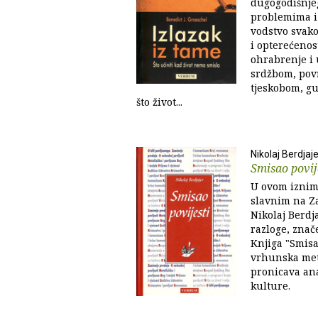
dugogodišnjeg
problemima i
vodstvo svak
i opterećenos
ohrabrenje i 
srdžbom, pov
tjeskobom, gu
što život...
Nikolaj Berdjaj
Smisao povij
U ovom iznimn
slavnim na Za
Nikolaj Berdja
razloge, znač
Knjiga "Smisa
vrhunska meta
pronicava ana
kulture.