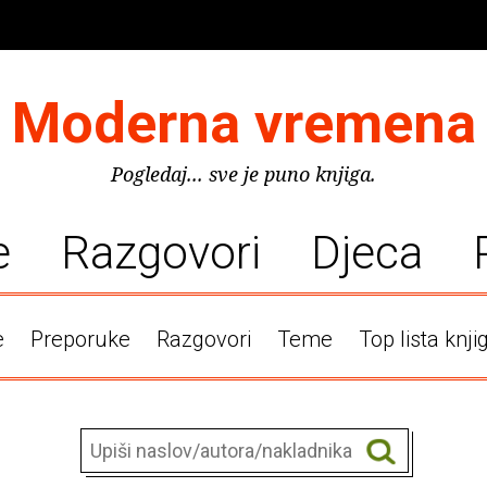
Moderna vremena
Pogledaj... sve je puno knjiga.
e
Razgovori
Djeca
e
Preporuke
Razgovori
Teme
Top lista knji