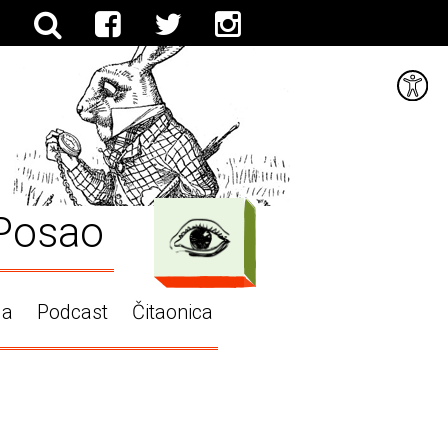
Posao
ga
Podcast
Čitaonica