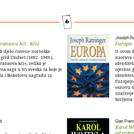
Joseph Ra
ransova kći : Križ
Europa: 
k djelo čuvene norveške
U ovom d
igrid Undset (1882.-1949.),
suočava 
ransova kći», velika je
identitet
na saga u tri sveska za koje je
njezine 
la i Nobelovu nagradu za
identitet
Europejc
osnovu t
značenje
korijena 
d
Gian Fran
Karol Wo
od rođen