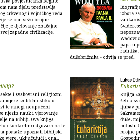
cuska povjesničarka Régine
om nam djelu predstavlja
Biografij
nog crkvenog i vojničkog reda
izbora z
ije se ime vežu brojne
vatikani
 čije je djelovanje značajno
Sviderco
zvoj zapadne civilizacije.
nepoznate
Wadowica
papa u po
radnika,
dušobrižnika - odvija se pred...
Lukas Etli
ibliji?
Euharist
 sekte i svakovrsni religiozni
Knjiga «S
su mjere izobličili sliku o
želi u s
kvi te mnogi neupućeni
ljubav p
se njezin nauk i vjerovanje
Sakramen
lje na Bibliji. Ova knjiga
duše, mij
eto i konkretno odgovara na te
milosti.
na pomaže upoznati biblijski
brojne pr
ke vjere, uključujući i ona...
Gospodin