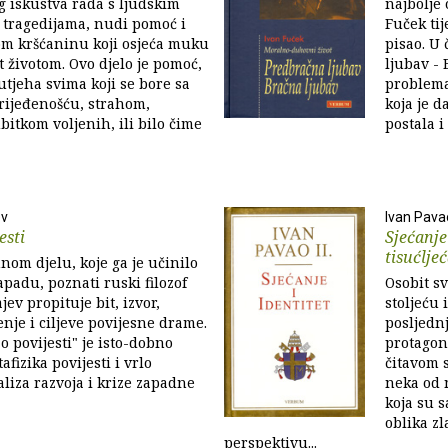
 iskustva rada s ljudskim
najbolje 
 tragedijama, nudi pomoć i
Fuček ti
om kršćaninu koji osjeća muku
pisao. U
t životom. Ovo djelo je pomoć,
ljubav -
utjeha svima koji se bore sa
problema
rijeđenošću, strahom,
koja je d
bitkom voljenih, ili bilo čime
postala i j
ev
Ivan Pavao
esti
Sjećanje
tisućlje
om djelu, koje ga je učinilo
padu, poznati ruski filozof
Osobit s
jev propituje bit, izvor,
stoljeću 
enje i ciljeve povijesne drame.
posljednj
o povijesti" je isto-dobno
protagon
fizika povijesti i vrlo
čitavom s
liza razvoja i krize zapadne
neka od 
koja su s
oblika zl
perspektivu...