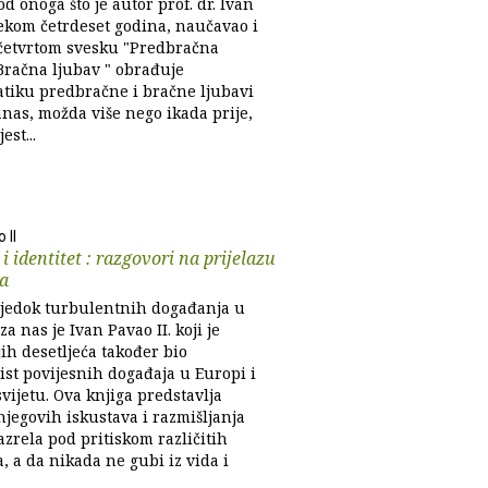
od onoga što je autor prof. dr. Ivan
jekom četrdeset godina, naučavao i
 četvrtom svesku "Predbračna
 Bračna ljubav " obrađuje
tiku predbračne i bračne ljubavi
anas, možda više nego ikada prije,
est...
 II
 i identitet : razgovori na prijelazu
ća
vjedok turbulentnih događanja u
iza nas je Ivan Pavao II. koji je
ih desetljeća također bio
ist povijesnih događaja u Europi i
vijetu. Ova knjiga predstavlja
njegovih iskustava i razmišljanja
azrela pod pritiskom različitih
a, a da nikada ne gubi iz vida i