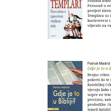
Poznata fran
Pernoud u ov
povijest slav
Templara uz č
kontroverze i
utjecalo na ra
Patrick Madrid
Gdje je to u B
Brojne crkve,
pokreti do te 
Katoličkoj Cr
vjeruju kako 
uopće ne teme
precizno, saž
predodžbe. O
temelj katolič