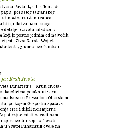
a Ivana Pavla II., od rođenja do
a papu, poznatog talijanskog
sta i novinara Gian Franca
schija, otkriva nam mnoge
 detalje o životu mladića iz
 koji je postao jednim od najvećih
vijesti. Život Karola Wojtyle -
 studenta, glumca, svećenika i
n
ija : Kruh života
veta Euharistija – Kruh života»
vim katolicima potaknuti veću
rema Isusu u Presvetom Oltarskom
tu, po kojem Gospodin spašava
enja srce i dijeli neizmjerne
 Uz poticajne misli navodi nam
imjere svetih koji su štovali
a u Svetoj Euharistiji ovdje na