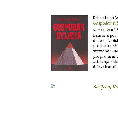
Robert Hugh B
Gospodar svi
Roman katoli
Bensona po m
djelo u svjets
precizan nači
vremena u ko
programirani
zatiranja krš
dolazak antikr
Nasljeduj Kr