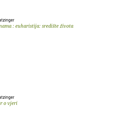
tzinger
 nama : euharistija: središte života
tzinger
 o vjeri