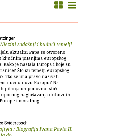
tzinger
Njezini sadašnji i budući temelji
jelu aktualni Papa se otvoreno
s ključnim pitanjima europskog
a: Kako je nastala Europa i koje su
granice? Što su temelji europskog
a? Tko se ima pravo nazivati
em i ući u novu Europu? Na
ih pitanja on ponovno ističe
 upornog naglašavanja duhovnih
Europe i moralnog...
co Svidercoschi
jtyla : Biografija Ivana Pavla II.
ja do...