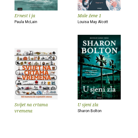
Ernest i ja
Male žene 1
Paula McLain
Louisa May Alcott
Svijet na crtama
U sjeni zla
vremena
Sharon Bolton