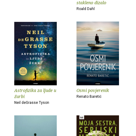
stakleno dizalo
Roald Dahl
Astrofizika za ljude u
Osmi povjerenik
žurbi
Renato Baretić
Neil deGrasse Tyson