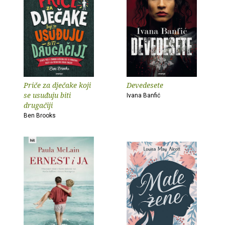
Priče za dječake koji
Devedesete
se usuđuju biti
Ivana Banfić
drugačiji
Ben Brooks