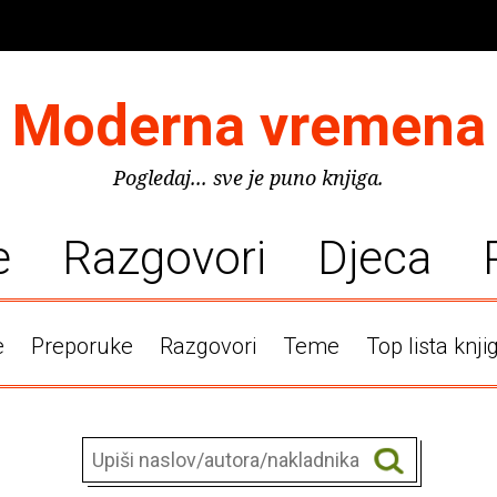
Moderna vremena
Pogledaj... sve je puno knjiga.
e
Razgovori
Djeca
e
Preporuke
Razgovori
Teme
Top lista knji