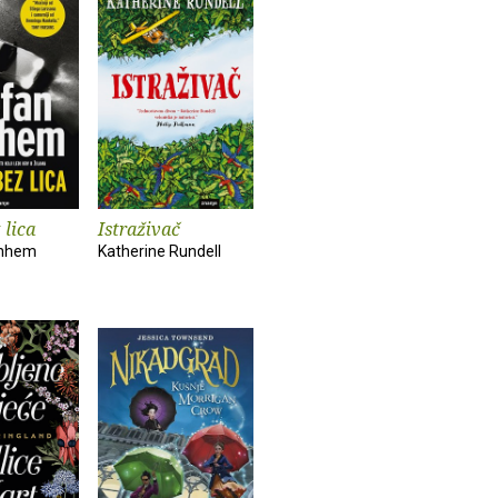
 lica
Istraživač
hnhem
Katherine Rundell