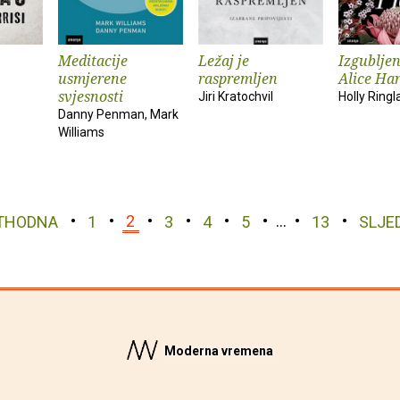
Meditacije
Ležaj je
Izgubljen
usmjerene
raspremljen
Alice Har
svjesnosti
Jiri Kratochvil
Holly Ring
Danny Penman, Mark
Williams
THODNA
1
2
3
4
5
…
13
SLJE
Moderna vremena