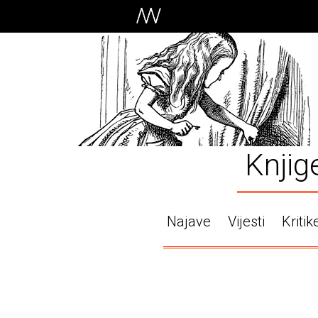
Knjig
Najave
Vijesti
Kritik