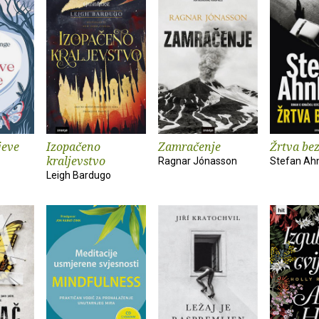
jeve
Izopačeno
Zamračenje
Žrtva bez
kraljevstvo
Ragnar Jónasson
Stefan A
Leigh Bardugo