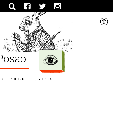
Posao
ga
Podcast
Čitaonica