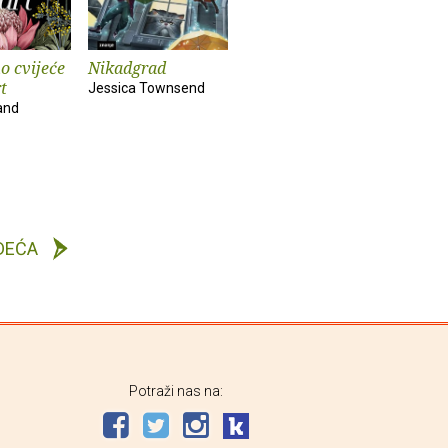
o cvijeće
Nikadgrad
t
Jessica Townsend
land
DEĆA
Potraži nas na: