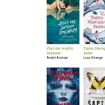
Zovi me svojim
Tajna Slavu
imenom
šume
André Aciman
Lucy Strange