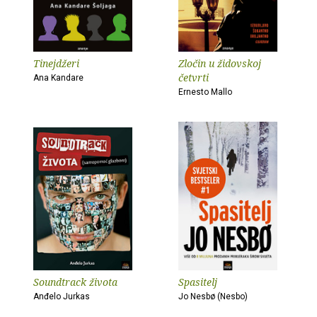
Tinejdžeri
Zločin u židovskoj
četvrti
Ana Kandare
Ernesto Mallo
Soundtrack života
Spasitelj
Anđelo Jurkas
Jo Nesbø (Nesbo)