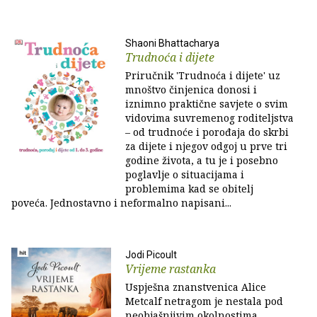
Shaoni Bhattacharya
Trudnoća i dijete
Priručnik 'Trudnoća i dijete' uz
mnoštvo činjenica donosi i
iznimno praktične savjete o svim
vidovima suvremenog roditeljstva
– od trudnoće i porođaja do skrbi
za dijete i njegov odgoj u prve tri
godine života, a tu je i posebno
poglavlje o situacijama i
problemima kad se obitelj
poveća. Jednostavno i neformalno napisani...
Jodi Picoult
Vrijeme rastanka
Uspješna znanstvenica Alice
Metcalf netragom je nestala pod
neobjašnjivim okolnostima