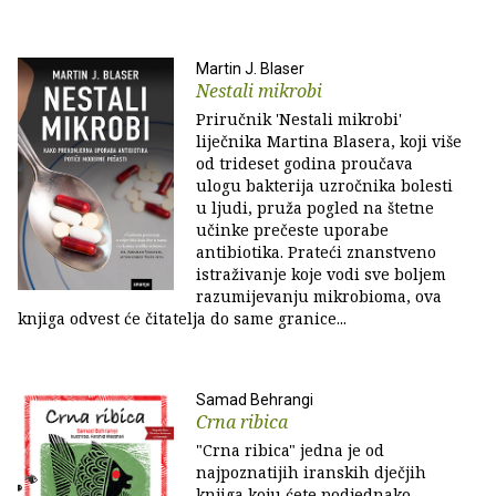
Martin J. Blaser
Nestali mikrobi
Priručnik 'Nestali mikrobi'
liječnika Martina Blasera, koji više
od trideset godina proučava
ulogu bakterija uzročnika bolesti
u ljudi, pruža pogled na štetne
učinke prečeste uporabe
antibiotika. Prateći znanstveno
istraživanje koje vodi sve boljem
razumijevanju mikrobioma, ova
knjiga odvest će čitatelja do same granice...
Samad Behrangi
Crna ribica
"Crna ribica" jedna je od
najpoznatijih iranskih dječjih
knjiga koju ćete podjednako