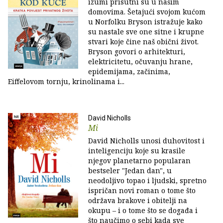
izumi prisutni su u našim
domovima. Šetajući svojom kućom
u Norfolku Bryson istražuje kako
su nastale sve one sitne i krupne
stvari koje čine naš obični život.
Bryson govori o arhitekturi,
elektricitetu, očuvanju hrane,
epidemijama, začinima,
Eiffelovom tornju, krinolinama i...
David Nicholls
Mi
David Nicholls unosi duhovitost i
inteligenciju koje su krasile
njegov planetarno popularan
bestseler "Jedan dan", u
neodoljivo topao i ljudski, spretno
ispričan novi roman o tome što
održava brakove i obitelji na
okupu – i o tome što se događa i
što naučimo o sebi kada sve