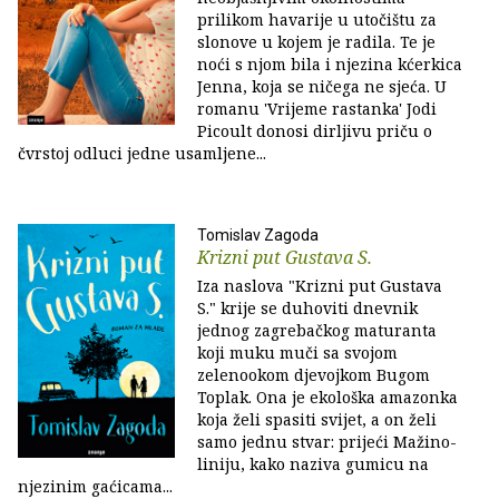
prilikom havarije u utočištu za
slonove u kojem je radila. Te je
noći s njom bila i njezina kćerkica
Jenna, koja se ničega ne sjeća. U
romanu 'Vrijeme rastanka' Jodi
Picoult donosi dirljivu priču o
čvrstoj odluci jedne usamljene...
Tomislav Zagoda
Krizni put Gustava S.
Iza naslova "Krizni put Gustava
S." krije se duhoviti dnevnik
jednog zagrebačkog maturanta
koji muku muči sa svojom
zelenookom djevojkom Bugom
Toplak. Ona je ekološka amazonka
koja želi spasiti svijet, a on želi
samo jednu stvar: prijeći Mažino-
liniju, kako naziva gumicu na
njezinim gaćicama...