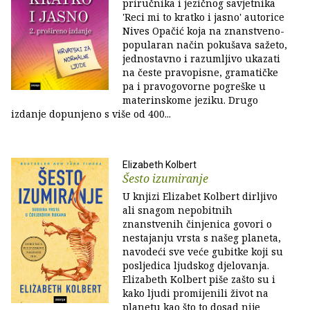
priručnika i jezičnog savjetnika
'Reci mi to kratko i jasno' autorice
Nives Opačić koja na znanstveno-
popularan način pokušava sažeto,
jednostavno i razumljivo ukazati
na česte pravopisne, gramatičke
pa i pravogovorne pogreške u
materinskome jeziku. Drugo
izdanje dopunjeno s više od 400...
Elizabeth Kolbert
Šesto izumiranje
U knjizi Elizabet Kolbert dirljivo
ali snagom nepobitnih
znanstvenih činjenica govori o
nestajanju vrsta s našeg planeta,
navodeći sve veće gubitke koji su
posljedica ljudskog djelovanja.
Elizabeth Kolbert piše zašto su i
kako ljudi promijenili život na
planetu kao što to dosad nije