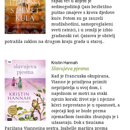
rajski vrt u kojem je
sedmogodišnji Qais bezbrižno
puštao zmajeve s krova djedove
kuće. Potom su ga zauzeli
mudžahedini, samoproglašeni
sveti ratnici, i u zemlji je izbio
građanski rat. Qaisova je obitelj
potražila zaklon na drugom kraju grada u staroj...
Kristin Hannah
Slavujeva pjesma
Kad je Francuska okupirana,
Vianne je prisiljena primiti
neprijatelja u svoj dom, i
najednom se motri na svaki
njezin korak; život nje i njezine
kćeri neprestano je u opasnosti, a
osjećaji koji se bude prema
njemačkom časniku zbunjuju je i
užasavaju. Dok s tisućama
Parižana Vianneina sestra, Isabelle maršira prema