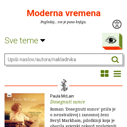
Moderna vremena
Pogledaj... sve je puno knjiga.
Sve teme
Paula McLain
Dosegnuti sunce
Roman 'Dosegnuti sunce' priča je
o neustrašivoj i zanosnoj ženi
Beryl Markham, pilotkinji koja je
oborila svjetski rekord preletjevši