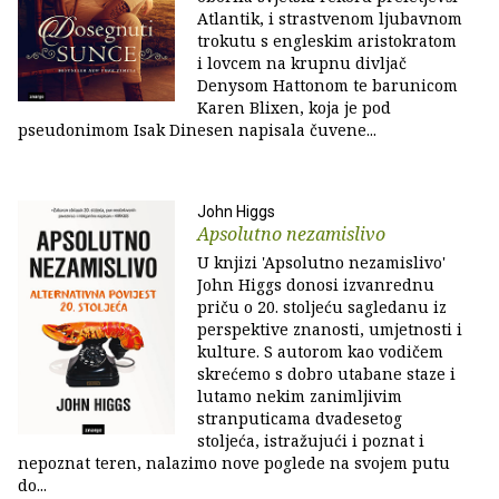
Atlantik, i strastvenom ljubavnom
trokutu s engleskim aristokratom
i lovcem na krupnu divljač
Denysom Hattonom te barunicom
Karen Blixen, koja je pod
pseudonimom Isak Dinesen napisala čuvene...
John Higgs
Apsolutno nezamislivo
U knjizi 'Apsolutno nezamislivo'
John Higgs donosi izvanrednu
priču o 20. stoljeću sagledanu iz
perspektive znanosti, umjetnosti i
kulture. S autorom kao vodičem
skrećemo s dobro utabane staze i
lutamo nekim zanimljivim
stranputicama dvadesetog
stoljeća, istražujući i poznat i
nepoznat teren, nalazimo nove poglede na svojem putu
do...