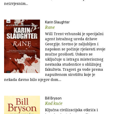
neizvjesnim...
Karin Slaughter
Rane
Will Trent vrhunski je specijalni
agent Istražnog ureda države
Georgije. Sretno je zaljubljen i
napokon se počinje rješavati svoje
mučne prošlosti. Uskoro se
uključuje u istragu misterioznog
nestanka studentice s obližnjeg
fakulteta. Tragovi ga vode prema
napuštenom sirotištu koje je
nekada davno bilo njegov dom....
Bill Bryson
Kod kuće
Ključna civilizacijska otkrića i