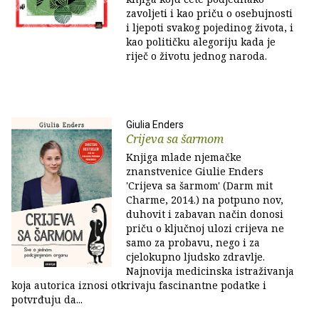
zavoljeti i kao priču o osebujnosti
i ljepoti svakog pojedinog života, i
kao političku alegoriju kada je
riječ o životu jednog naroda.
Giulia Enders
Crijeva sa šarmom
Knjiga mlade njemačke
znanstvenice Giulie Enders
'Crijeva sa šarmom' (Darm mit
Charme, 2014.) na potpuno nov,
duhovit i zabavan način donosi
priču o ključnoj ulozi crijeva ne
samo za probavu, nego i za
cjelokupno ljudsko zdravlje.
Najnovija medicinska istraživanja
koja autorica iznosi otkrivaju fascinantne podatke i
potvrđuju da...