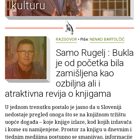
kulturu
RAZGOVOR
• Piše:
NENAD BARTOLČIĆ
Samo Rugelj : Bukla
je od početka bila
zamišljena kao
ozbiljna ali i
atraktivna revija o knjigama
U jednom trenutku postalo je jasno da u Sloveniji
nedostaje pregled onoga što se na knjižnom tržištu
uopće događa – koje knjige izlaze, kod kojih izdavača
i kome su namijenjene. Prostor za knjigu u dnevnim i
tjednim medijima postupno se smanjivao, informacije