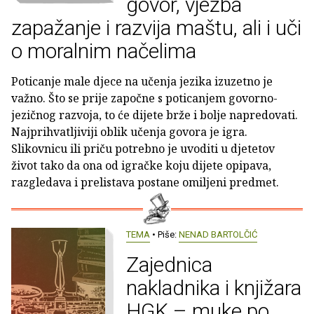
govor, vježba
zapažanje i razvija maštu, ali i uči
o moralnim načelima
Poticanje male djece na učenja jezika izuzetno je
važno. Što se prije započne s poticanjem govorno-
jezičnog razvoja, to će dijete brže i bolje napredovati.
Najprihvatljiviji oblik učenja govora je igra.
Slikovnicu ili priču potrebno je uvoditi u djetetov
život tako da ona od igračke koju dijete opipava,
razgledava i prelistava postane omiljeni predmet.
TEMA
• Piše:
NENAD BARTOLČIĆ
Zajednica
nakladnika i knjižara
HGK – muke po