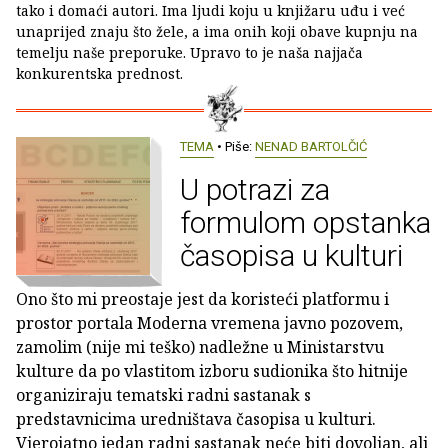
tako i domaći autori. Ima ljudi koju u knjižaru uđu i već
unaprijed znaju što žele, a ima onih koji obave kupnju na
temelju naše preporuke. Upravo to je naša najjača
konkurentska prednost.
TEMA
• Piše:
NENAD BARTOLČIĆ
U potrazi za
formulom opstanka
časopisa u kulturi
Ono što mi preostaje jest da koristeći platformu i
prostor portala Moderna vremena javno pozovem,
zamolim (nije mi teško) nadležne u Ministarstvu
kulture da po vlastitom izboru sudionika što hitnije
organiziraju tematski radni sastanak s
predstavnicima uredništava časopisa u kulturi.
Vjerojatno jedan radni sastanak neće biti dovoljan, ali