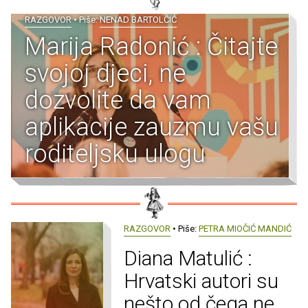
RAZGOVOR
• Piše:
NENAD BARTOLČIĆ
Marija Radonić : Čitajte
svojoj djeci, ne
dozvolite da vam
aplikacije zauzmu vašu
roditeljsku ulogu
RAZGOVOR
• Piše:
PETRA MIOČIĆ MANDIĆ
Diana Matulić :
Hrvatski autori su
nešto od čega ne