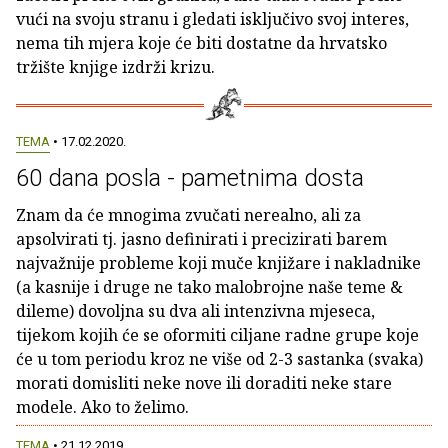
vući na svoju stranu i gledati isključivo svoj interes,
nema tih mjera koje će biti dostatne da hrvatsko
tržište knjige izdrži krizu.
TEMA
• 17.02.2020.
60 dana posla - pametnima dosta
Znam da će mnogima zvučati nerealno, ali za
apsolvirati tj. jasno definirati i precizirati barem
najvažnije probleme koji muče knjižare i nakladnike
(a kasnije i druge ne tako malobrojne naše teme &
dileme) dovoljna su dva ali intenzivna mjeseca,
tijekom kojih će se oformiti ciljane radne grupe koje
će u tom periodu kroz ne više od 2-3 sastanka (svaka)
morati domisliti neke nove ili doraditi neke stare
modele. Ako to želimo.
TEMA
• 21.12.2019.