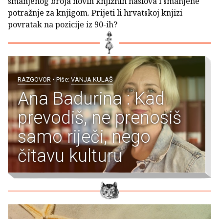
smanjenog broja novih knjižnih naslova i smanjene
potražnje za knjigom. Prijeti li hrvatskoj knjizi
povratak na pozicije iz 90-ih?
RAZGOVOR
• Piše:
VANJA KULAŠ
Ana Badurina : Kad
prevodiš, ne prenosiš
samo riječi, nego
čitavu kulturu