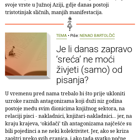
svoje vrste u Južnoj Aziji, gdje danas postoji
tristotinjak sličnih, manjih manifestacija.
TEMA
• Piše:
NENAD BARTOLČIĆ
Je li danas zapravo
‘sreća’ ne moći
živjeti (samo) od
pisanja?
U vremenu pred nama trebalo bi što prije ukloniti
uzroke raznih antagonizama koji duži niz godina
postoje među svim dionicima knjižnog sektora, na
relaciji pisci - nakladnici, knjižari-nakladnici... jer, na
kraju krajeva, ‘okidači’ tih antagonizama najčešće su
bili pojedinci a ne neki kolektivitet. Jer, ako se kriza
zaoštri preko svih granica, i ako tada svatko počne