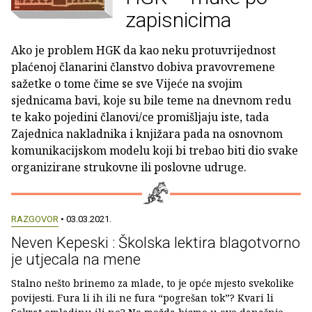
zapisnicima
Ako je problem HGK da kao neku protuvrijednost
plaćenoj članarini članstvo dobiva pravovremene
sažetke o tome čime se sve Vijeće na svojim
sjednicama bavi, koje su bile teme na dnevnom redu
te kako pojedini članovi/ce promišljaju iste, tada
Zajednica nakladnika i knjižara pada na osnovnom
komunikacijskom modelu koji bi trebao biti dio svake
organizirane strukovne ili poslovne udruge.
RAZGOVOR
• 03.03.2021.
Neven Kepeski : Školska lektira blagotvorno
je utjecala na mene
Stalno nešto brinemo za mlade, to je opće mjesto svekolike
povijesti. Fura li ih ili ne fura “pogrešan tok”? Kvari li