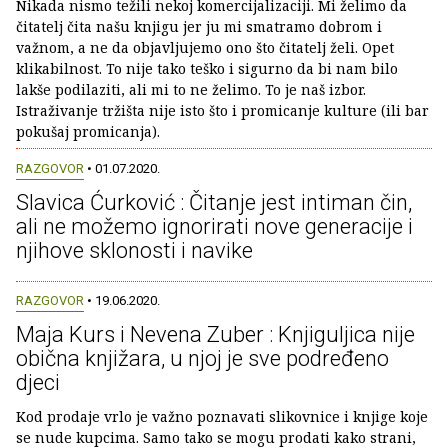
Nikada nismo težili nekoj komercijalizaciji. Mi želimo da
čitatelj čita našu knjigu jer ju mi smatramo dobrom i
važnom, a ne da objavljujemo ono što čitatelj želi. Opet
klikabilnost. To nije tako teško i sigurno da bi nam bilo
lakše podilaziti, ali mi to ne želimo. To je naš izbor.
Istraživanje tržišta nije isto što i promicanje kulture (ili bar
pokušaj promicanja).
RAZGOVOR
• 01.07.2020.
Slavica Ćurković : Čitanje jest intiman čin,
ali ne možemo ignorirati nove generacije i
njihove sklonosti i navike
RAZGOVOR
• 19.06.2020.
Maja Kurs i Nevena Zuber : Knjiguljica nije
obična knjižara, u njoj je sve podređeno
djeci
Kod prodaje vrlo je važno poznavati slikovnice i knjige koje
se nude kupcima. Samo tako se mogu prodati kako strani,