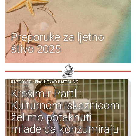
Preporuke za ljetno
štivo 2025
RAZGOVOR
• Piše:
NENAD BARTOLČIĆ
Krešimir Partl :
Kulturnom iskaznicom
želimo potaknuti
mlade da konzumiraju