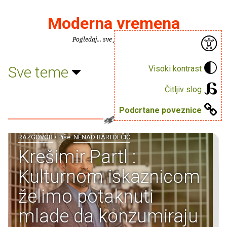
Moderna vremena
Pogledaj... sve je puno knjiga.
Sve teme
Visoki kontrast
Čitljiv slog
Podcrtane poveznice
RAZGOVOR
• Piše:
NENAD BARTOLČIĆ
Krešimir Partl :
Kulturnom iskaznicom
želimo potaknuti
mlade da konzumiraju