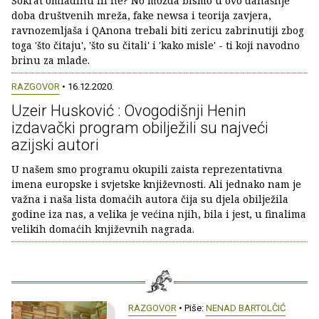
Sokrat omladinu ili ne? No možda bismo u ovo današnje
doba društvenih mreža, fake newsa i teorija zavjera,
ravnozemljaša i QAnona trebali biti zericu zabrinutiji zbog
toga 'što čitaju', 'što su čitali' i 'kako misle' - ti koji navodno
brinu za mlade.
RAZGOVOR
• 16.12.2020.
Uzeir Husković : Ovogodišnji Henin
izdavački program obilježili su najveći
azijski autori
U našem smo programu okupili zaista reprezentativna
imena europske i svjetske književnosti. Ali jednako nam je
važna i naša lista domaćih autora čija su djela obilježila
godine iza nas, a velika je većina njih, bila i jest, u finalima
velikih domaćih književnih nagrada.
RAZGOVOR
• Piše:
NENAD BARTOLČIĆ