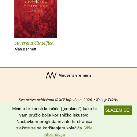
Suverena čitateljica
Alan Bennett
Moderna vremena
Sva prava pridržana © MV Info d.o.o. 2026. • Kriv je
Fiktiv
Mvinfo.hr koristi kolačiće („cookies“) kako bi
SLAŽEM SE
O nama
•
Pomoć
•
Uvjeti korištenja
•
RSS kanali
vam pružio bolje korisničko iskustvo.
Nastavkom pregleda mvinfo.hr stranica
Potraži nas na:
slažete se sa korištenjem kolačića.
Više
informacija