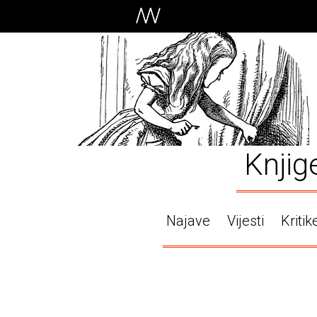
Knjig
Najave
Vijesti
Kritik