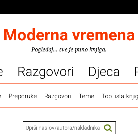
Moderna vremena
Pogledaj... sve je puno knjiga.
e
Razgovori
Djeca
e
Preporuke
Razgovori
Teme
Top lista knji