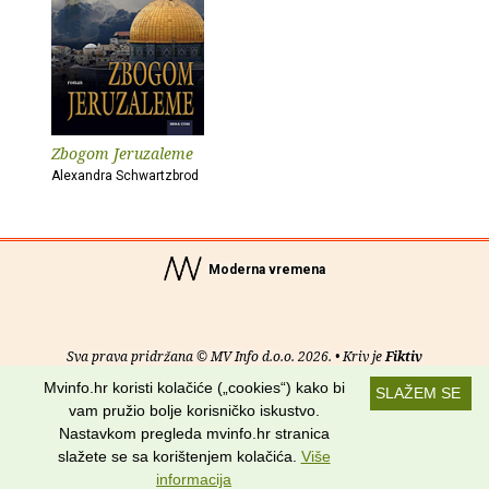
Zbogom Jeruzaleme
Alexandra Schwartzbrod
Moderna vremena
Sva prava pridržana © MV Info d.o.o. 2026. • Kriv je
Fiktiv
Mvinfo.hr koristi kolačiće („cookies“) kako bi
SLAŽEM SE
O nama
•
Pomoć
•
Uvjeti korištenja
•
RSS kanali
vam pružio bolje korisničko iskustvo.
Nastavkom pregleda mvinfo.hr stranica
Potraži nas na:
slažete se sa korištenjem kolačića.
Više
informacija