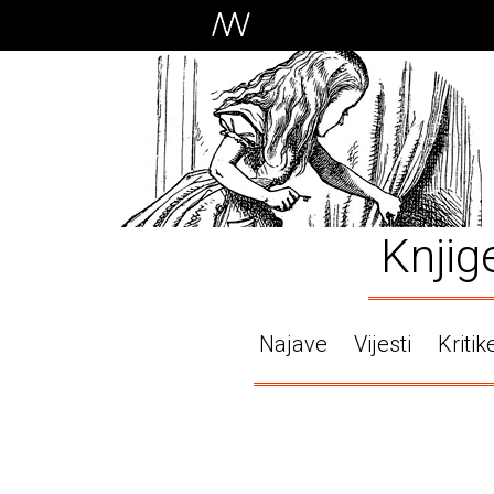
Knjig
Najave
Vijesti
Kritik