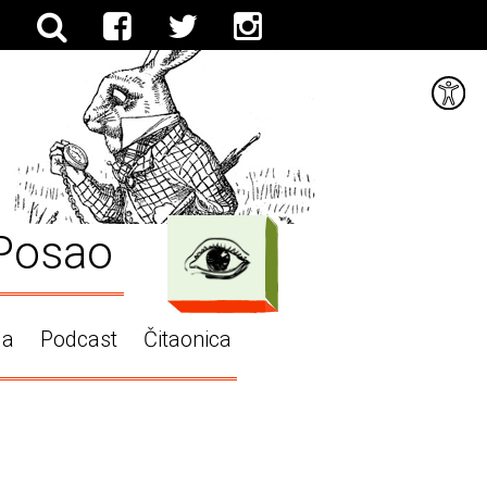
Posao
ga
Podcast
Čitaonica