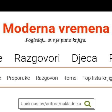
Moderna vremena
Pogledaj... sve je puno knjiga.
e
Razgovori
Djeca
e
Preporuke
Razgovori
Teme
Top lista knji