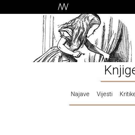
Knjig
Najave
Vijesti
Kritik