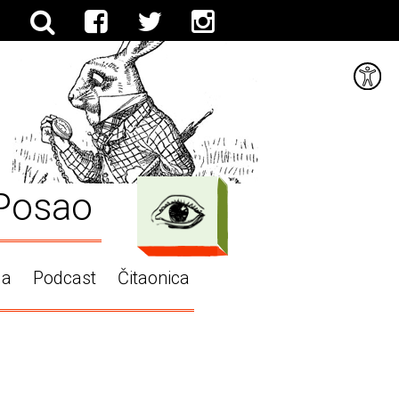
Posao
ga
Podcast
Čitaonica