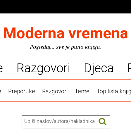
Moderna vremena
Pogledaj... sve je puno knjiga.
e
Razgovori
Djeca
e
Preporuke
Razgovori
Teme
Top lista knji