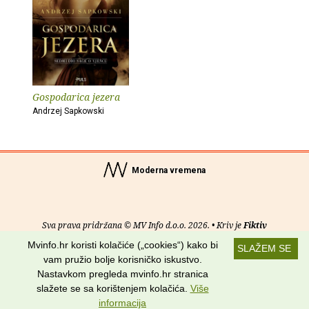
Gospodarica jezera
Andrzej Sapkowski
Moderna vremena
Sva prava pridržana © MV Info d.o.o. 2026. • Kriv je
Fiktiv
Mvinfo.hr koristi kolačiće („cookies“) kako bi
SLAŽEM SE
O nama
•
Pomoć
•
Uvjeti korištenja
•
RSS kanali
vam pružio bolje korisničko iskustvo.
Nastavkom pregleda mvinfo.hr stranica
Potraži nas na:
slažete se sa korištenjem kolačića.
Više
informacija