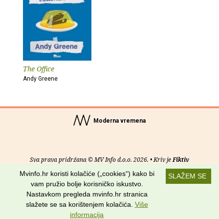
The Office
Andy Greene
Moderna vremena
Sva prava pridržana © MV Info d.o.o. 2026. • Kriv je
Fiktiv
Mvinfo.hr koristi kolačiće („cookies“) kako bi
SLAŽEM SE
O nama
•
Pomoć
•
Uvjeti korištenja
•
RSS kanali
vam pružio bolje korisničko iskustvo.
Nastavkom pregleda mvinfo.hr stranica
Potraži nas na:
slažete se sa korištenjem kolačića.
Više
informacija