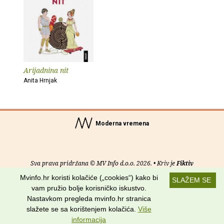
Arijadnina nit
Anita Hrnjak
Moderna vremena
Sva prava pridržana © MV Info d.o.o. 2026. • Kriv je
Fiktiv
Mvinfo.hr koristi kolačiće („cookies“) kako bi
SLAŽEM SE
O nama
•
Pomoć
•
Uvjeti korištenja
•
RSS kanali
vam pružio bolje korisničko iskustvo.
Nastavkom pregleda mvinfo.hr stranica
Potraži nas na:
slažete se sa korištenjem kolačića.
Više
informacija