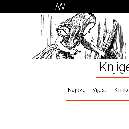
Knjig
Najave
Vijesti
Kritik