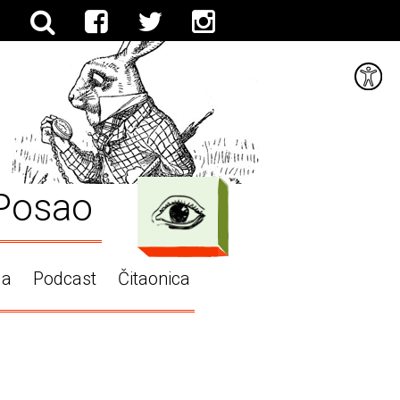
Posao
ga
Podcast
Čitaonica