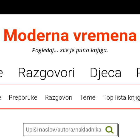
Moderna vremena
Pogledaj... sve je puno knjiga.
e
Razgovori
Djeca
e
Preporuke
Razgovori
Teme
Top lista knji