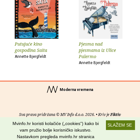
Putujuće kino
Pjesma nad
gospodina Saita
pjesmama iz Ulice
Palermo
Annette Bjergfeldt
Annette Bjergfeldt
Moderna vremena
Sva prava pridržana © MV Info d.o.o. 2026. • Kriv je
Fiktiv
Mvinfo.hr koristi kolačiće („cookies“) kako bi
SLAŽEM SE
O nama
•
Pomoć
•
Uvjeti korištenja
•
RSS kanali
vam pružio bolje korisničko iskustvo.
Nastavkom pregleda mvinfo.hr stranica
Potraži nas na: