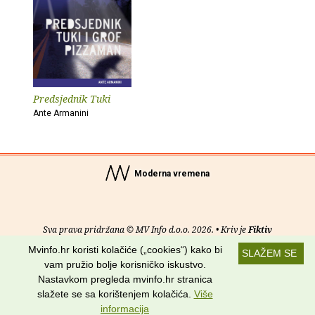
Predsjednik Tuki
Ante Armanini
Moderna vremena
Sva prava pridržana © MV Info d.o.o. 2026. • Kriv je
Fiktiv
Mvinfo.hr koristi kolačiće („cookies“) kako bi
SLAŽEM SE
O nama
•
Pomoć
•
Uvjeti korištenja
•
RSS kanali
vam pružio bolje korisničko iskustvo.
Nastavkom pregleda mvinfo.hr stranica
Potraži nas na:
slažete se sa korištenjem kolačića.
Više
informacija