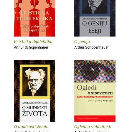
Eristička dijalektika
O geniju
Arthur Schopenhauer
Arthur Schopenhauer
O mudrosti života
Ogledi o vidovitosti