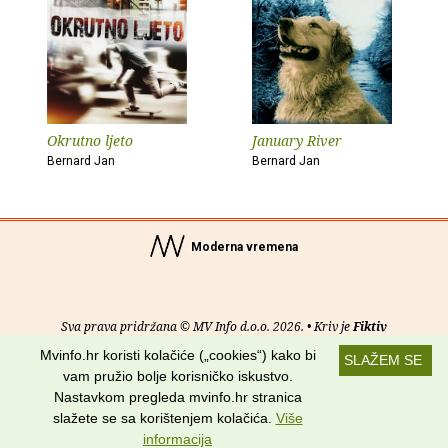
Okrutno ljeto
January River
Bernard Jan
Bernard Jan
Moderna vremena
Sva prava pridržana © MV Info d.o.o. 2026. • Kriv je
Fiktiv
Mvinfo.hr koristi kolačiće („cookies“) kako bi
SLAŽEM SE
O nama
•
Pomoć
•
Uvjeti korištenja
•
RSS kanali
vam pružio bolje korisničko iskustvo.
Nastavkom pregleda mvinfo.hr stranica
Potraži nas na:
slažete se sa korištenjem kolačića.
Više
informacija