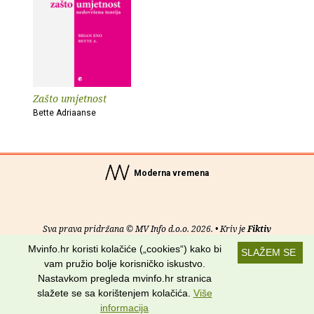
Zašto umjetnost
Bette Adriaanse
Moderna vremena
Sva prava pridržana © MV Info d.o.o. 2026. • Kriv je
Fiktiv
Mvinfo.hr koristi kolačiće („cookies“) kako bi
SLAŽEM SE
O nama
•
Pomoć
•
Uvjeti korištenja
•
RSS kanali
vam pružio bolje korisničko iskustvo.
Nastavkom pregleda mvinfo.hr stranica
Potraži nas na:
slažete se sa korištenjem kolačića.
Više
informacija