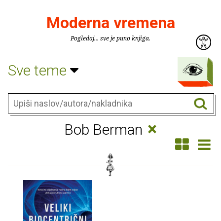
Moderna vremena
Pogledaj... sve je puno knjiga.
Sve teme
×
Bob Berman