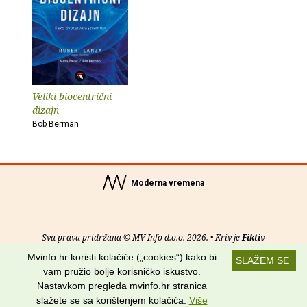
Veliki biocentrični
dizajn
Bob Berman
Moderna vremena
Sva prava pridržana © MV Info d.o.o. 2026. • Kriv je
Fiktiv
Mvinfo.hr koristi kolačiće („cookies“) kako bi
SLAŽEM SE
O nama
•
Pomoć
•
Uvjeti korištenja
•
RSS kanali
vam pružio bolje korisničko iskustvo.
Nastavkom pregleda mvinfo.hr stranica
Potraži nas na:
slažete se sa korištenjem kolačića.
Više