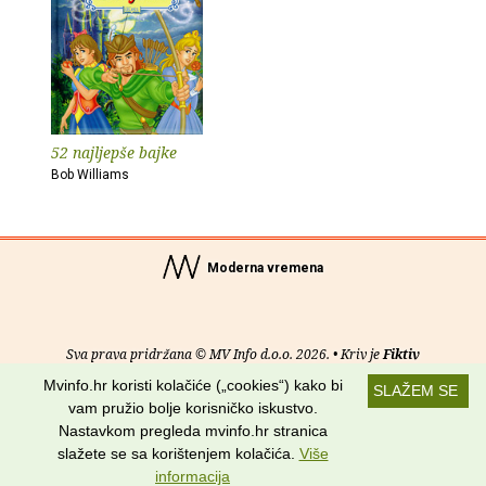
52 najljepše bajke
Bob Williams
Moderna vremena
Sva prava pridržana © MV Info d.o.o. 2026. • Kriv je
Fiktiv
Mvinfo.hr koristi kolačiće („cookies“) kako bi
SLAŽEM SE
O nama
•
Pomoć
•
Uvjeti korištenja
•
RSS kanali
vam pružio bolje korisničko iskustvo.
Nastavkom pregleda mvinfo.hr stranica
Potraži nas na:
slažete se sa korištenjem kolačića.
Više
informacija