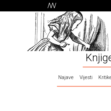
Knjig
Najave
Vijesti
Kritik