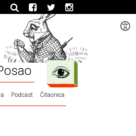
Posao
ga
Podcast
Čitaonica