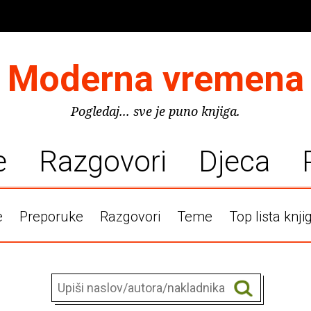
Moderna vremena
Pogledaj... sve je puno knjiga.
e
Razgovori
Djeca
e
Preporuke
Razgovori
Teme
Top lista knji