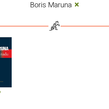
×
Boris Maruna
o