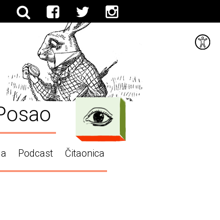
Posao
ga
Podcast
Čitaonica