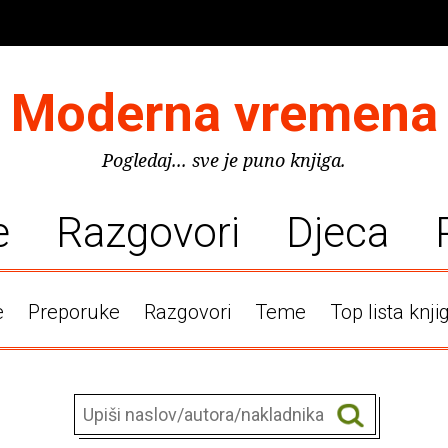
Moderna vremena
Pogledaj... sve je puno knjiga.
e
Razgovori
Djeca
e
Preporuke
Razgovori
Teme
Top lista knji