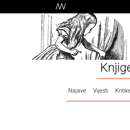
Knjig
Najave
Vijesti
Kritik