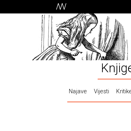
Knjig
Najave
Vijesti
Kritik