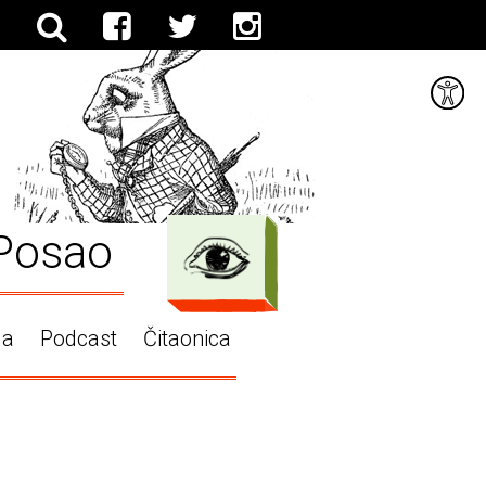
Posao
ga
Podcast
Čitaonica