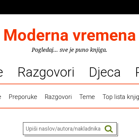
Moderna vremena
Pogledaj... sve je puno knjiga.
e
Razgovori
Djeca
e
Preporuke
Razgovori
Teme
Top lista knji