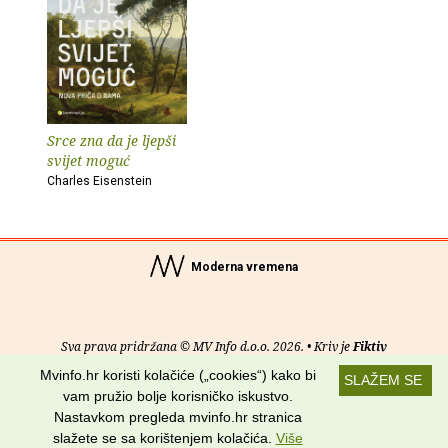
Srce zna da je ljepši
svijet moguć
Charles Eisenstein
Moderna vremena
Sva prava pridržana © MV Info d.o.o. 2026. • Kriv je
Fiktiv
Mvinfo.hr koristi kolačiće („cookies“) kako bi
SLAŽEM SE
O nama
•
Pomoć
•
Uvjeti korištenja
•
RSS kanali
vam pružio bolje korisničko iskustvo.
Nastavkom pregleda mvinfo.hr stranica
Potraži nas na:
slažete se sa korištenjem kolačića.
Više