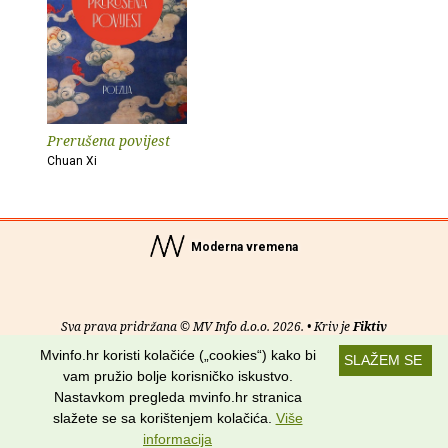
Prerušena povijest
Chuan Xi
Moderna vremena
Sva prava pridržana © MV Info d.o.o. 2026. • Kriv je
Fiktiv
Mvinfo.hr koristi kolačiće („cookies“) kako bi
SLAŽEM SE
O nama
•
Pomoć
•
Uvjeti korištenja
•
RSS kanali
vam pružio bolje korisničko iskustvo.
Nastavkom pregleda mvinfo.hr stranica
Potraži nas na:
slažete se sa korištenjem kolačića.
Više
informacija