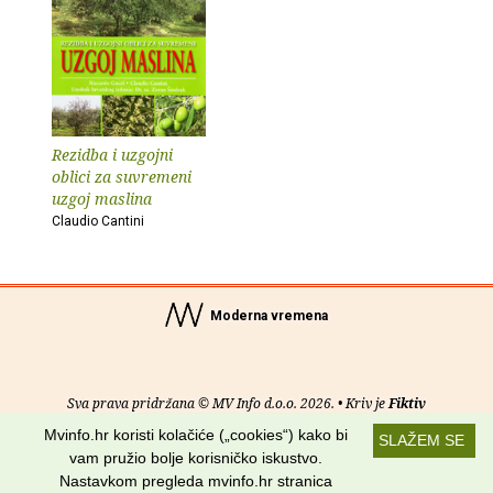
Rezidba i uzgojni
oblici za suvremeni
uzgoj maslina
Claudio Cantini
Moderna vremena
Sva prava pridržana © MV Info d.o.o. 2026. • Kriv je
Fiktiv
Mvinfo.hr koristi kolačiće („cookies“) kako bi
SLAŽEM SE
O nama
•
Pomoć
•
Uvjeti korištenja
•
RSS kanali
vam pružio bolje korisničko iskustvo.
Nastavkom pregleda mvinfo.hr stranica
Potraži nas na: