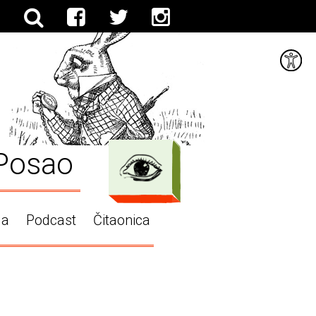
Posao
ga
Podcast
Čitaonica