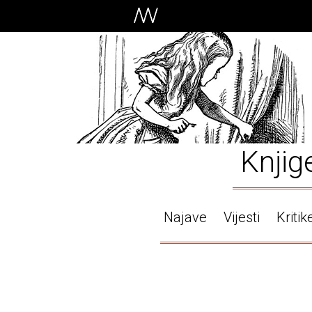
Knjig
Najave
Vijesti
Kritik