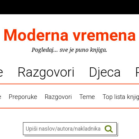
Moderna vremena
Pogledaj... sve je puno knjiga.
e
Razgovori
Djeca
e
Preporuke
Razgovori
Teme
Top lista knji