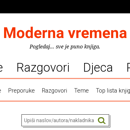
Moderna vremena
Pogledaj... sve je puno knjiga.
e
Razgovori
Djeca
e
Preporuke
Razgovori
Teme
Top lista knji