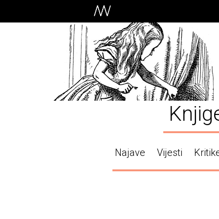
Knjig
Najave
Vijesti
Kritik