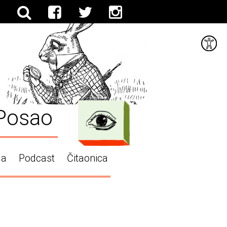
Posao
ga
Podcast
Čitaonica