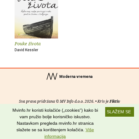
Pouke života
David Kessler
Moderna vremena
Sva prava pridržana © MV Info d.o.o. 2026. • Kriv je
Fiktiv
Mvinfo.hr koristi kolačiće („cookies“) kako bi
SLAŽEM SE
O nama
•
Pomoć
•
Uvjeti korištenja
•
RSS kanali
vam pružio bolje korisničko iskustvo.
Nastavkom pregleda mvinfo.hr stranica
Potraži nas na:
slažete se sa korištenjem kolačića.
Više
informacija