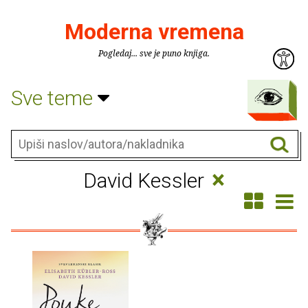
Moderna vremena
Pogledaj... sve je puno knjiga.
Sve teme
×
David Kessler