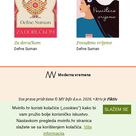
Za doručkom
Posuđeno vrijeme
Defne Suman
Defne Suman
Moderna vremena
Sva prava pridržana © MV Info d.o.o. 2026. • Kriv je
Fiktiv
Mvinfo.hr koristi kolačiće („cookies“) kako bi
SLAŽEM SE
O nama
•
Pomoć
•
Uvjeti korištenja
•
RSS kanali
vam pružio bolje korisničko iskustvo.
Nastavkom pregleda mvinfo.hr stranica
Potraži nas na:
slažete se sa korištenjem kolačića.
Više
informacija