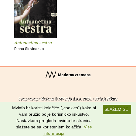
Antoanetina sestra
Diana Giovinazzo
Moderna vremena
Sva prava pridržana © MV Info d.o.o. 2026. • Kriv je
Fiktiv
Mvinfo.hr koristi kolačiće („cookies“) kako bi
SLAŽEM SE
O nama
•
Pomoć
•
Uvjeti korištenja
•
RSS kanali
vam pružio bolje korisničko iskustvo.
Nastavkom pregleda mvinfo.hr stranica
Potraži nas na:
slažete se sa korištenjem kolačića.
Više
informacija