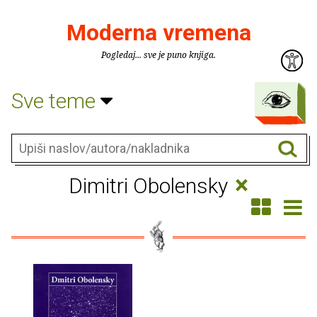
Moderna vremena
Pogledaj... sve je puno knjiga.
Sve teme
×
Dimitri Obolensky