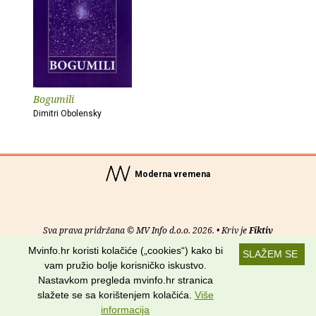
Bogumili
Dimitri Obolensky
Moderna vremena
Sva prava pridržana © MV Info d.o.o. 2026. • Kriv je
Fiktiv
Mvinfo.hr koristi kolačiće („cookies“) kako bi
SLAŽEM SE
O nama
•
Pomoć
•
Uvjeti korištenja
•
RSS kanali
vam pružio bolje korisničko iskustvo.
Nastavkom pregleda mvinfo.hr stranica
Potraži nas na:
slažete se sa korištenjem kolačića.
Više
informacija