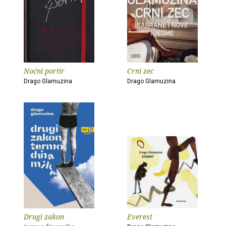
Noćni portir
Crni zec
Drago Glamuzina
Drago Glamuzina
Drugi zakon
Everest