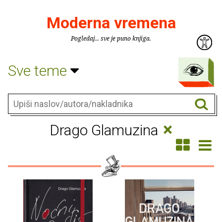
Moderna vremena
Pogledaj... sve je puno knjiga.
Sve teme
×
Drago Glamuzina