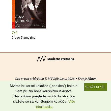
Tri
Drago Glamuzina
Moderna vremena
Sva prava pridržana © MV Info d.o.o. 2026. • Kriv je
Fiktiv
Mvinfo.hr koristi kolačiće („cookies“) kako bi
SLAŽEM SE
O nama
•
Pomoć
•
Uvjeti korištenja
•
RSS kanali
vam pružio bolje korisničko iskustvo.
Nastavkom pregleda mvinfo.hr stranica
Potraži nas na:
slažete se sa korištenjem kolačića.
Više
informacija