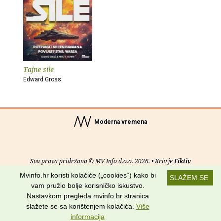
Tajne sile
Edward Gross
Moderna vremena
Sva prava pridržana © MV Info d.o.o. 2026. • Kriv je
Fiktiv
Mvinfo.hr koristi kolačiće („cookies“) kako bi
SLAŽEM SE
O nama
•
Pomoć
•
Uvjeti korištenja
•
RSS kanali
vam pružio bolje korisničko iskustvo.
Nastavkom pregleda mvinfo.hr stranica
Potraži nas na:
slažete se sa korištenjem kolačića.
Više
informacija