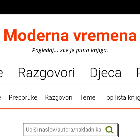
Moderna vremena
Pogledaj... sve je puno knjiga.
e
Razgovori
Djeca
e
Preporuke
Razgovori
Teme
Top lista knji