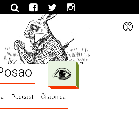
Posao
ga
Podcast
Čitaonica