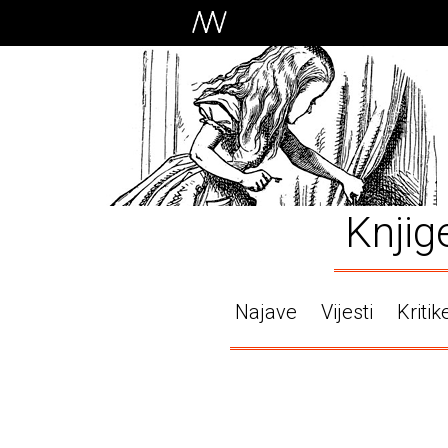
Knjig
Najave
Vijesti
Kritik