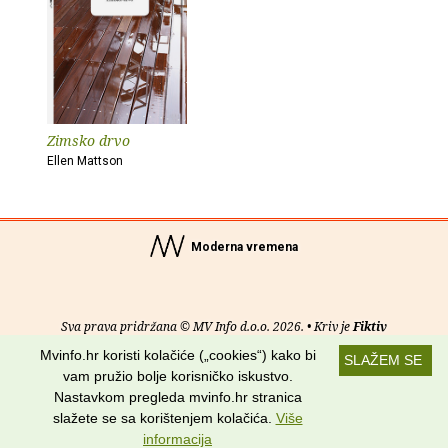
Zimsko drvo
Ellen Mattson
Moderna vremena
Sva prava pridržana © MV Info d.o.o. 2026. • Kriv je
Fiktiv
Mvinfo.hr koristi kolačiće („cookies“) kako bi
SLAŽEM SE
O nama
•
Pomoć
•
Uvjeti korištenja
•
RSS kanali
vam pružio bolje korisničko iskustvo.
Nastavkom pregleda mvinfo.hr stranica
Potraži nas na:
slažete se sa korištenjem kolačića.
Više
informacija