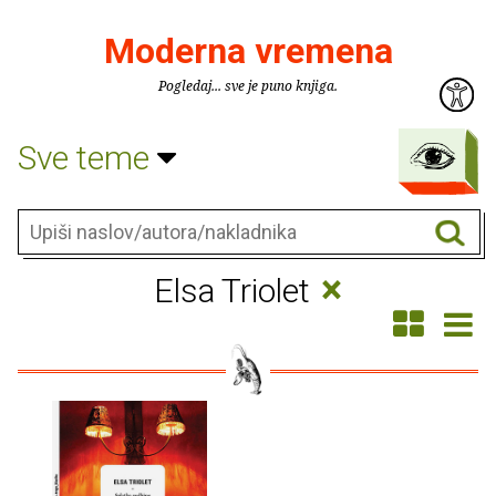
Moderna vremena
Pogledaj... sve je puno knjiga.
Sve teme
×
Elsa Triolet