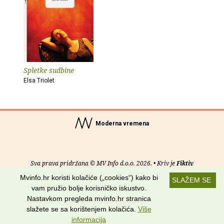
Spletke sudbine
Elsa Triolet
Moderna vremena
Sva prava pridržana © MV Info d.o.o. 2026. • Kriv je
Fiktiv
Mvinfo.hr koristi kolačiće („cookies“) kako bi
SLAŽEM SE
O nama
•
Pomoć
•
Uvjeti korištenja
•
RSS kanali
vam pružio bolje korisničko iskustvo.
Nastavkom pregleda mvinfo.hr stranica
Potraži nas na:
slažete se sa korištenjem kolačića.
Više
informacija