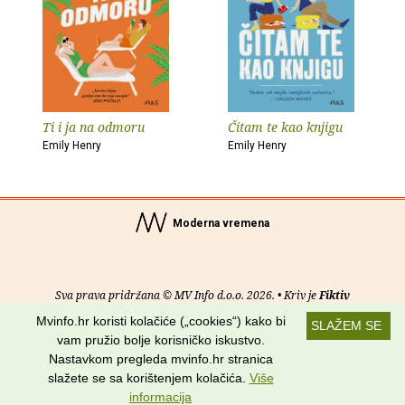
Ti i ja na odmoru
Čitam te kao knjigu
Emily Henry
Emily Henry
Moderna vremena
Sva prava pridržana © MV Info d.o.o. 2026. • Kriv je
Fiktiv
Mvinfo.hr koristi kolačiće („cookies“) kako bi
SLAŽEM SE
O nama
•
Pomoć
•
Uvjeti korištenja
•
RSS kanali
vam pružio bolje korisničko iskustvo.
Nastavkom pregleda mvinfo.hr stranica
Potraži nas na:
slažete se sa korištenjem kolačića.
Više
informacija