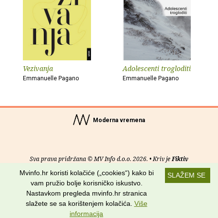
Vezivanja
Adolescenti trogloditi
Emmanuelle Pagano
Emmanuelle Pagano
Moderna vremena
Sva prava pridržana © MV Info d.o.o. 2026. • Kriv je
Fiktiv
Mvinfo.hr koristi kolačiće („cookies“) kako bi
SLAŽEM SE
O nama
•
Pomoć
•
Uvjeti korištenja
•
RSS kanali
vam pružio bolje korisničko iskustvo.
Nastavkom pregleda mvinfo.hr stranica
Potraži nas na:
slažete se sa korištenjem kolačića.
Više
informacija