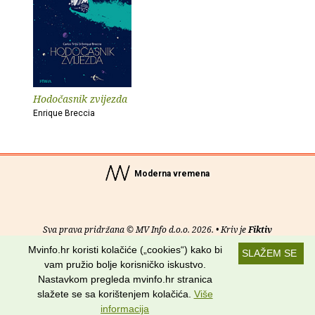
Hodočasnik zvijezda
Enrique Breccia
Moderna vremena
Sva prava pridržana © MV Info d.o.o. 2026. • Kriv je
Fiktiv
Mvinfo.hr koristi kolačiće („cookies“) kako bi
SLAŽEM SE
O nama
•
Pomoć
•
Uvjeti korištenja
•
RSS kanali
vam pružio bolje korisničko iskustvo.
Nastavkom pregleda mvinfo.hr stranica
Potraži nas na:
slažete se sa korištenjem kolačića.
Više
informacija