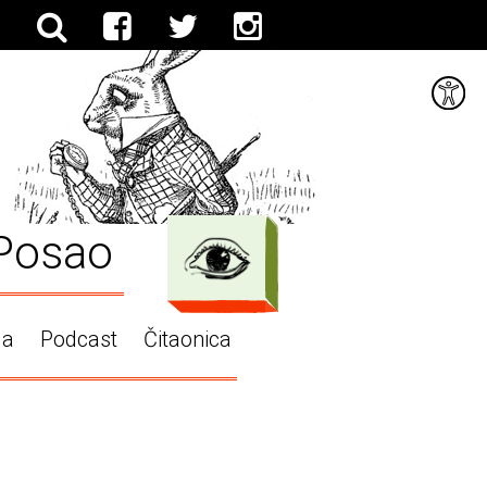
Posao
ga
Podcast
Čitaonica