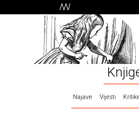
Knjig
Najave
Vijesti
Kritik