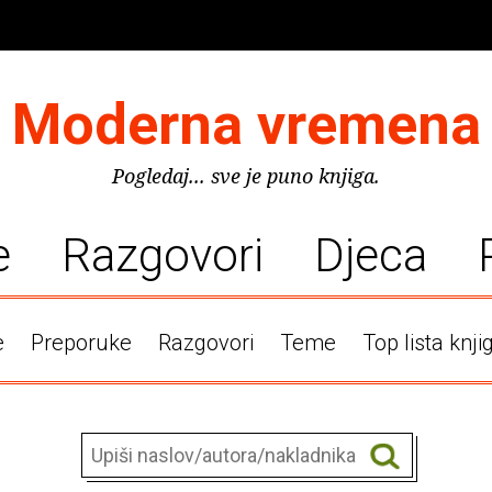
Moderna vremena
Pogledaj... sve je puno knjiga.
e
Razgovori
Djeca
e
Preporuke
Razgovori
Teme
Top lista knji