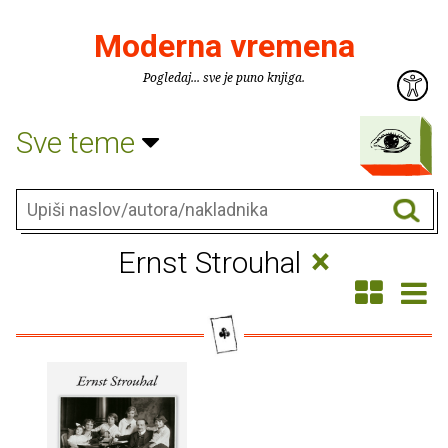
Moderna vremena
Pogledaj... sve je puno knjiga.
Sve teme
×
Ernst Strouhal