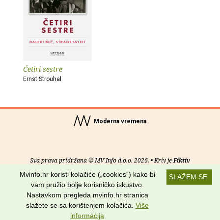
Četiri sestre
Ernst Strouhal
Moderna vremena
Sva prava pridržana © MV Info d.o.o. 2026. • Kriv je
Fiktiv
Mvinfo.hr koristi kolačiće („cookies“) kako bi
SLAŽEM SE
O nama
•
Pomoć
•
Uvjeti korištenja
•
RSS kanali
vam pružio bolje korisničko iskustvo.
Nastavkom pregleda mvinfo.hr stranica
Potraži nas na:
slažete se sa korištenjem kolačića.
Više
informacija